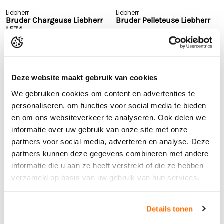
Liebherr
Liebherr
Bruder Chargeuse Liebherr
Bruder Pelleteuse Liebherr
L574
42,95
21,95
TVA incluse,
expédition exclusive
TVA incluse,
expédition exclusive
Deze website maakt gebruik van cookies
En stock
En stock
We gebruiken cookies om content en advertenties te
voir le produit
voir le produit
personaliseren, om functies voor social media te bieden
Livraison rapide
en om ons websiteverkeer te analyseren. Ook delen we
Délai de retour 60 jours
informatie over uw gebruik van onze site met onze
partners voor social media, adverteren en analyse. Deze
Excellente évaluation
partners kunnen deze gegevens combineren met andere
Livraison gratuite à partir de 150€*
informatie die u aan ze heeft verstrekt of die ze hebben
Livraison rapide
verzameld op basis van uw gebruik van hun services.
Details tonen