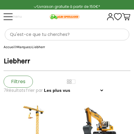
Livraison gratuite à partir de 150€*
Livraison rapide
menu
Accueil
Marques
Liebherr
Liebherr
Filtres
7
Résultats
Trier par