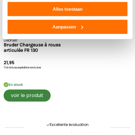
Alles toestaan
Aanpassen
Liebherr
Bruder Chargeuse à roues
articulée FR 130
21,95
TVA incluse,
expédition exclusive
En stock
voir le produit
Livraison rapide
Délai de retour 60 jours
Excellente évaluation
Livraison gratuite à partir de 150€*