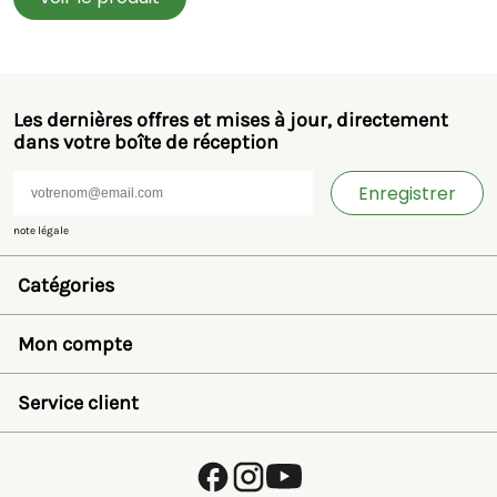
Les dernières offres et mises à jour, directement
dans votre boîte de réception
Enregistrer
note légale
Catégories
Jouets et miniatures
Bruder
Mon compte
SIKU
Rolly Toys
Se connecter
Britains
Liste de souhaits
Service client
Kids Globe
Récupérer mot de passe
Jamara
Créer un compte
FAQ
Autre
Payer
À propos de nous
Politique de confidentialité