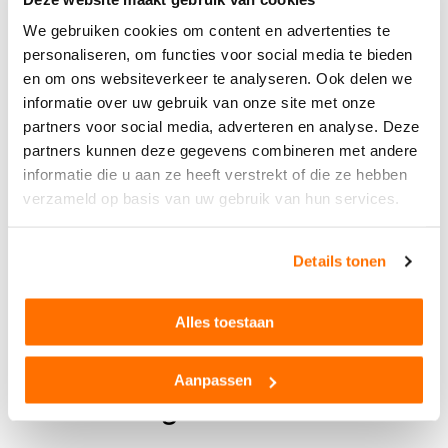
80x41x38cm
Ne pèse que 2,5 kg
Spécifications techniques
We gebruiken cookies om content en advertenties te
Poignées en plastique
personaliseren, om functies voor social media te bieden
plateau en métal
Garantie
2 ans
en om ons websiteverkeer te analyseren. Ook delen we
Âge
3+
informatie over uw gebruik van onze site met onze
partners voor social media, adverteren en analyse. Deze
Matériau
Métal de haute qualit
é
partners kunnen deze gegevens combineren met andere
informatie die u aan ze heeft verstrekt of die ze hebben
Marque
Rolly Toys
verzameld op basis van uw gebruik van hun services.
Dimensions LxlxH
80 cm x 38 cm x 41 c
m
Taille de l'enfant
85 à 130 cm
Details tonen
Voir toutes les spécifications techniques
Poids
2 kg
Avis sur les produits
Alles toestaan
Aanpassen
D'autres ont également vu...