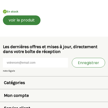
En stock
voir le produit
Les dernières offres et mises à jour, directement
dans votre boîte de réception
Enregistrer
note légale
Catégories
Jouets et miniatures
Bruder
Mon compte
SIKU
Rolly Toys
Se connecter
Britains
Liste de souhaits