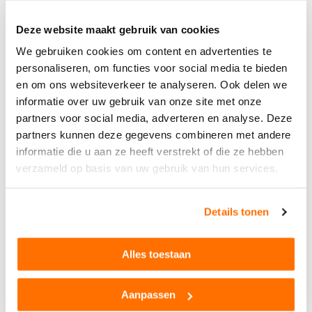
Deze website maakt gebruik van cookies
D'autres ont également vu...
We gebruiken cookies om content en advertenties te
personaliseren, om functies voor social media te bieden
en om ons websiteverkeer te analyseren. Ook delen we
informatie over uw gebruik van onze site met onze
partners voor social media, adverteren en analyse. Deze
partners kunnen deze gegevens combineren met andere
informatie die u aan ze heeft verstrekt of die ze hebben
verzameld op basis van uw gebruik van hun services.
JCB
New Holland
JCB JS330 1:32
New Holland T6 + NC remor
Details tonen
1:32
37,25
36,75
47,25
45,25
TVA incluse,
expédition exclusive
TVA incluse,
expédition exclusive
Alles toestaan
En stock
En stock
Aanpassen