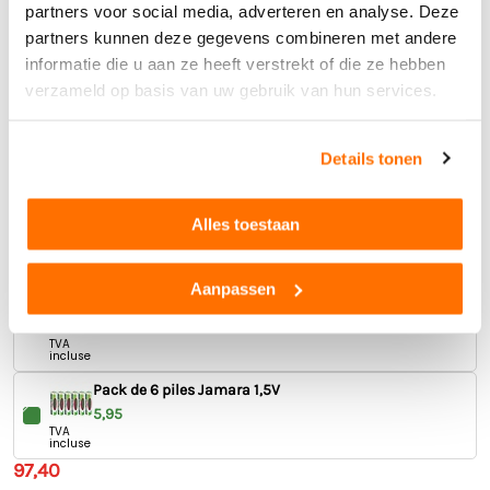
Fonctions:
incluse
partners voor social media, adverteren en analyse. Deze
- en avant/en arrière
partners kunnen deze gegevens combineren met andere
Remorque pour Fendt 1050 1:16
- à droite/à gauche
informatie die u aan ze heeft verstrekt of die ze hebben
- stop
21,50
TVA
verzameld op basis van uw gebruik van hun services.
incluse
91,45
TVA incluse
expédition exclusive
Details tonen
Ajouter
Alles toestaan
Aanpassen
Fendt 1050 Vario RC tracteur jouet - Jamara, 1:16
69,95
TVA
incluse
Pack de 6 piles Jamara 1,5V
5,95
TVA
incluse
97,40