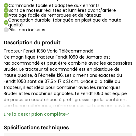
Commande facile et adaptée aux enfants
Sons de moteur réalistes et lumières avant/arrière
Attelage facile de remorques et de râteaux
Conception durable, fabriquée en plastique de haute
qualité
Piles non incluses
Description du produit
Tracteur Fendt 1050 Vario Télécommandé
Ce magnifique tracteur Fendt 1050 de Jamara est
radiocommandé et peut être combiné avec les accessoires
Bruder. Le tracteur télécommandé est en plastique de
haute qualité, à l'échelle 1:16. Les dimensions exactes du
Fendt 1050 sont de 37,5 x 17 x 21 cm. Grâce à la taille du
tracteur, il est idéal pour combiner avec les remorques
Bruder et les machines agricoles. Le Fendt 1050 est équipé
de pneus en caoutchouc à profil grossier qui lui confèrent
une bonne adhérence, même sur des surfaces non pavées.
Lire la description complète
Pour contrôler le tracteur radiocommandé, une connexion
2,4 GHz est utilisée. Sur les batteries pleines, le tracteur
Spécifications techniques
donnera 30 minutes de plaisir. Le moteur électrique du
tracteur fonctionne avec 4 piles AA et la télécommande