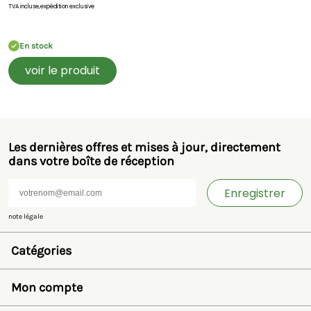
TVA incluse,
expédition exclusive
En stock
voir le produit
Les dernières offres et mises à jour, directement
dans votre boîte de réception
Enregistrer
note légale
Catégories
Jouets et miniatures
Bruder
Mon compte
SIKU
Rolly Toys