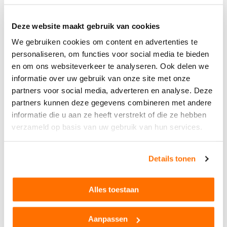
Deze website maakt gebruik van cookies
D'autres ont également vu...
We gebruiken cookies om content en advertenties te
personaliseren, om functies voor social media te bieden
en om ons websiteverkeer te analyseren. Ook delen we
POPULAIR
informatie over uw gebruik van onze site met onze
partners voor social media, adverteren en analyse. Deze
partners kunnen deze gegevens combineren met andere
informatie die u aan ze heeft verstrekt of die ze hebben
verzameld op basis van uw gebruik van hun services.
Kids Globe
Kids Globe
Etable avec hangar 1:32
Etable 1:32
Details tonen
62,95
81,95
TVA incluse,
expédition exclusive
TVA incluse,
expédition exclusive
Alles toestaan
En stock
En stock
Aanpassen