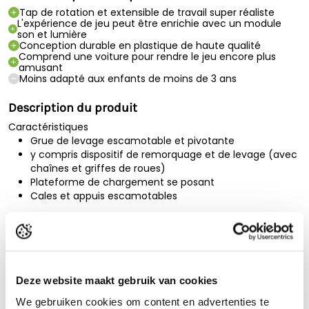
Tap de rotation et extensible de travail super réaliste
L'expérience de jeu peut être enrichie avec un module
son et lumière
Conception durable en plastique de haute qualité
Comprend une voiture pour rendre le jeu encore plus
amusant
Moins adapté aux enfants de moins de 3 ans
Description du produit
Caractéristiques
Grue de levage escamotable et pivotante
y compris dispositif de remorquage et de levage (avec
chaînes et griffes de roues)
Plateforme de chargement se posant
Cales et appuis escamotables
Dimensions:
49,5 cm × 18,5 cm × 25,5 cm
Description Bruder Remorqueuse MAN TGA avec véhicule
tout-terrain
Tout le monde a déjà vu cette remorqueuse à l'action,
Lire la description complète
Deze website maakt gebruik van cookies
lorsqu'ellecharge des véhicules en détresse et les conduit
au garage. Pourcharger les véhicules en toute sécurité, la
Spécifications techniques
We gebruiken cookies om content en advertenties te