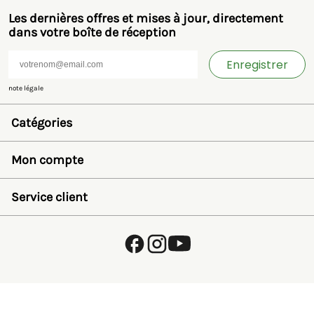
Les dernières offres et mises à jour, directement
dans votre boîte de réception
Enregistrer
note légale
Catégories
Jouets et miniatures
Bruder
Mon compte
SIKU
Rolly Toys
Se connecter
Britains
Liste de souhaits
Service client
Kids Globe
Récupérer mot de passe
Jamara
Créer un compte
FAQ
Autre
Payer
À propos de nous
Politique de confidentialité
Expédition et retours
Termes et conditions