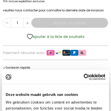
TVA incluse
expédition exclusive
veuillez nous contacter pour connaître la dernière date de livraison.
Ajouter au panier
Ajouter à la liste de souhaits
Paiement sécurisé avec :
Livraison rapide
Délai de retour 60 jours
Excellente évaluation
Livraison gratuite à partir de 150€*
Deze website maakt gebruik van cookies
We gebruiken cookies om content en advertenties te
Description du produit
personaliseren, om functies voor social media te bieden