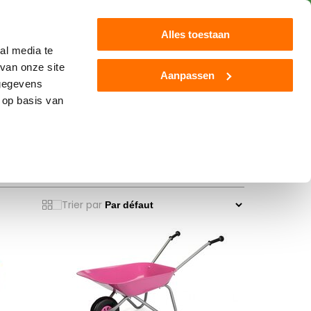
 150€*
Service client
Blog
Alles toestaan
al media te
van onze site
Aanpassen
 gegevens
mara
Autre
Nouveau
 op basis van
Trier par