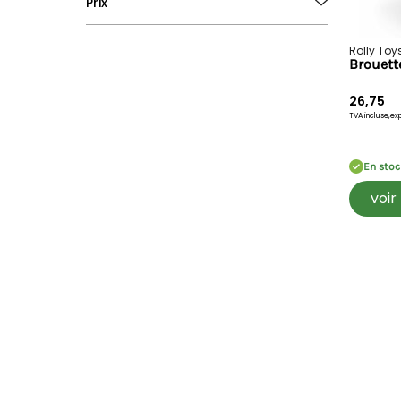
Prix
Partir 3
Rolly Toy
€0
€35
Brouett
26,75
TVA incluse,
exp
En stoc
voir