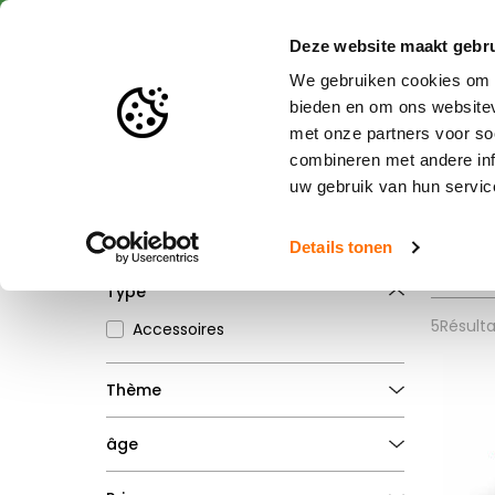
Livraison rapide
Dél
Deze website maakt gebru
We gebruiken cookies om c
bieden en om ons websitev
met onze partners voor so
Jouets et miniatures
Br
combineren met andere inf
uw gebruik van hun servic
Accueil
Filtres
pg_
Details tonen
Supprimer tous les filtres
Type
5
Résulta
Accessoires
Thème
Ferme
âge
Transport
Construction
3 - 10 ans