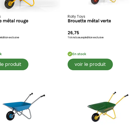
s
Rolly Toys
e métal rouge
Brouette métal verte
26,75
édition exclusive
TVA incluse,
expédition exclusive
k
En stock
 le produit
voir le produit