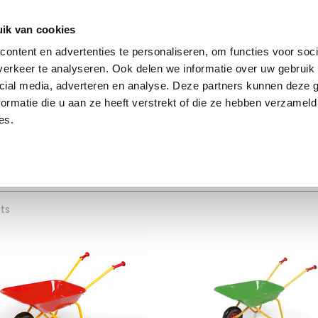
ai de retour 60 jours
Excellente évaluation
Livraison gratuite à partir de
ik van cookies
ontent en advertenties te personaliseren, om functies voor soci
erkeer te analyseren. Ook delen we informatie over uw gebruik 
cial media, adverteren en analyse. Deze partners kunnen deze
uder
SIKU
Rolly Toys
Britains
Kids Globe
Ja
ormatie die u aan ze heeft verstrekt of die ze hebben verzameld
es.
color_thumbnail_kruiwagen
ts