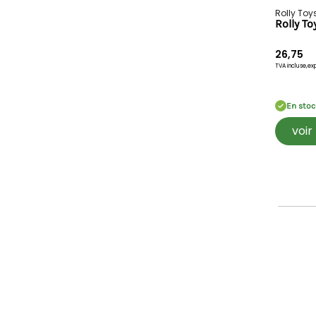
Rolly Toy
Rol
26,75
TVA incluse,
exp
En stoc
voir