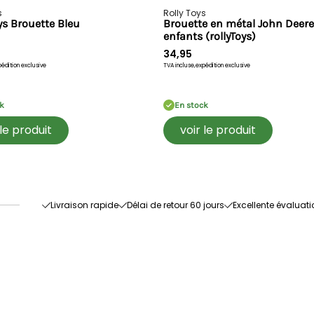
s
Rolly Toys
ly Toys Brouette Bleu
Brouette en métal John Deere
enfants (rollyToys)
34,95
édition exclusive
TVA incluse,
expédition exclusive
k
En stock
 le produit
voir le produit
Livraison rapide
Délai de retour 60 jours
Excellente évaluati