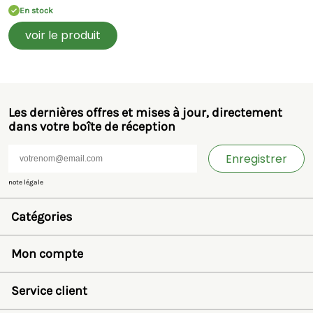
En stock
voir le produit
Les dernières offres et mises à jour, directement
dans votre boîte de réception
Enregistrer
note légale
Catégories
Jouets et miniatures
Bruder
Mon compte
SIKU
Rolly Toys
Se connecter
Britains
Liste de souhaits
Service client
Kids Globe
Récupérer mot de passe
Jamara
Créer un compte