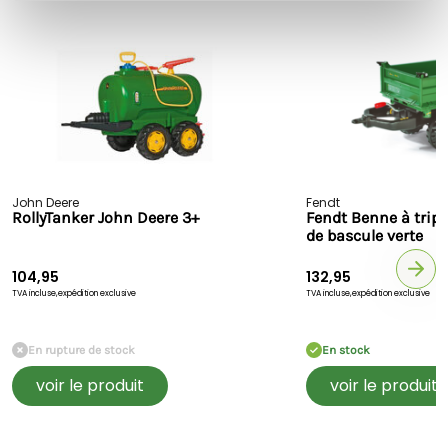
Points forts :
Chargeur frontal inclus
– Déplace tout ce que tu veux,
car quoi de mieux que de travailler encore plus de
terrain ?
Plastique durable
– Conçu pour résister aux aventures
les plus intenses.
Siège réglable
– Pour un confort optimal, quelle que
soit la taille de l’enfant.
John Deere
Fendt
Direction Ackerman optimisée
– Tourne avec
RollyTanker John Deere 3+
Fendt Benne à tri
de bascule verte
précision comme un vrai pro !
Frein à main
– Pour immobiliser le tracteur en toute
104,95
sécurité.
132,95
TVA incluse,
expédition exclusive
TVA incluse,
expédition exclusive
Malheureusement, en raison de la taille de ce produit, nous
En rupture de stock
En stock
ne pouvons pas l’expédier par le biais de la livraison
standard. Nous avons donc trouvé un transporteur qui
voir le produit
voir le produit
pourra tout de même livrer le tracteur à pédales. Un
supplément de 27.50 € sera appliqué pour la livraison.