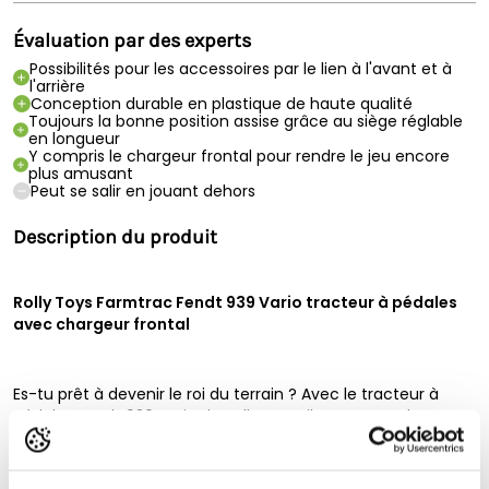
Évaluation par des experts
Possibilités pour les accessoires par le lien à l'avant et à
l'arrière
Conception durable en plastique de haute qualité
Toujours la bonne position assise grâce au siège réglable
en longueur
Y compris le chargeur frontal pour rendre le jeu encore
plus amusant
Peut se salir en jouant dehors
Description du produit
Rolly Toys Farmtrac Fendt 939 Vario tracteur à pédales
avec chargeur frontal
Es-tu prêt à devenir le roi du terrain ? Avec le tracteur à
pédales Fendt 939 Vario de Rolly Toys, il est temps de
travailler la terre – ou plutôt de conquérir le quartier ! Cette
réplique miniature du légendaire Fendt 939 Vario te met aux
commandes, que tu sois en train de tondre l’herbe ou de