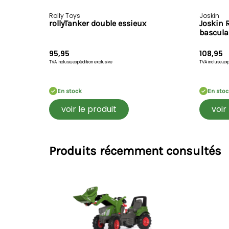
Rolly Toys
Joskin
rollyTanker double essieux
Joskin 
bascula
95,95
108,95
TVA incluse,
expédition exclusive
TVA incluse,
exp
En stock
En stoc
voir le produit
voir
Produits récemment consultés