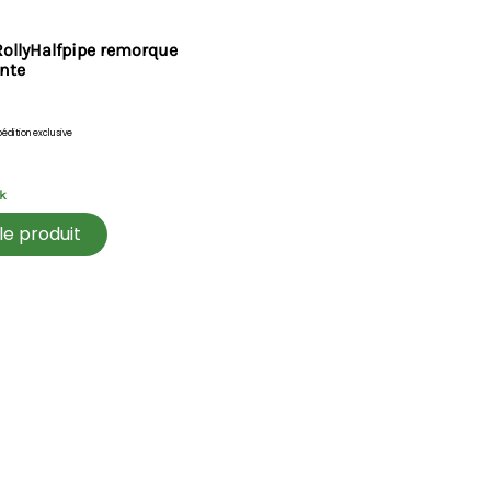
RollyHalfpipe remorque
nte
édition exclusive
k
 le produit