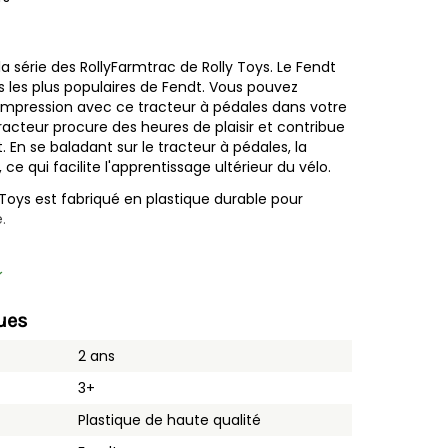
la série des RollyFarmtrac de Rolly Toys. Le Fendt
rs les plus populaires de Fendt. Vous pouvez
impression avec ce tracteur à pédales dans votre
tracteur procure des heures de plaisir et contribue
En se baladant sur le tracteur à pédales, la
 ce qui facilite l'apprentissage ultérieur du vélo.
 Toys est fabriqué en plastique durable pour
é.
 attacher
etirer
ues
2 ans
eut être ouvert
3+
able
 protégée
Plastique de haute qualité
sé grâce à la direction Ackerman