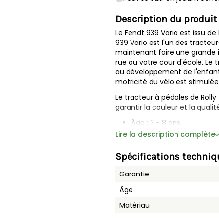
Description du produit
Le Fendt 939 Vario est issu de 
939 Vario est l'un des tracteu
maintenant faire une grande 
rue ou votre cour d'école. Le 
au développement de l'enfant. 
motricité du vélo est stimulée,
Le tracteur à pédales de Rolly
garantir la couleur et la qualit
Âge : 3 - 8 ans
Chargeur rollyTrac inclus
Lire la description complète
Chargeur frontal facile à
Chargeur frontal facile à r
Spécifications techniq
Siège réglable
Arceau de sécurité
Garantie
Le couvercle du moteur p
Âge
Tension de la chaîne régl
Transmission par chaîne
Matériau
Rayon de braquage optimi