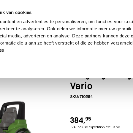
ai de retour 60 jours
Excellente évaluation
Livraison gratuite à partir de
ik van cookies
ontent en advertenties te personaliseren, om functies voor soci
erkeer te analyseren. Ook delen we informatie over uw gebruik 
cial media, adverteren en analyse. Deze partners kunnen deze
uder
SIKU
Rolly Toys
Britains
Kids Globe
Ja
ormatie die u aan ze heeft verstrekt of die ze hebben verzameld
es.
Fendt
Rolly Toys rol
Vario
SKU: 710294
384,
95
TVA incluse
expédition exclusive