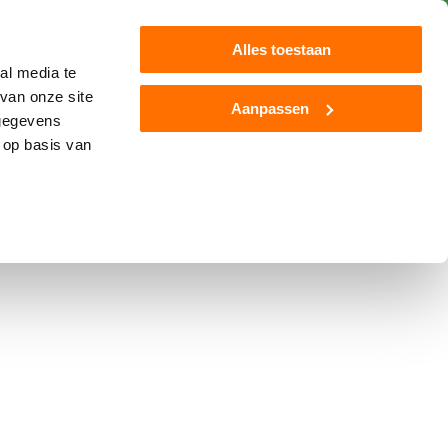
 150€*
Service client
Blog
Alles toestaan
al media te
van onze site
Aanpassen
 gegevens
mara
Autre
Nouveau
 op basis van
lyFarmtrac Fendt 939