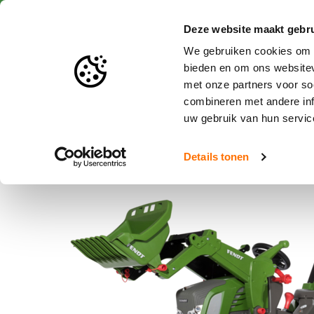
Livraison rapide
Dél
Deze website maakt gebru
We gebruiken cookies om c
bieden en om ons websitev
met onze partners voor so
Jouets et miniatures
Br
combineren met andere inf
uw gebruik van hun servic
Accueil
Rolly Toys rollyFarmtrac Fendt 939 Vario
Details tonen