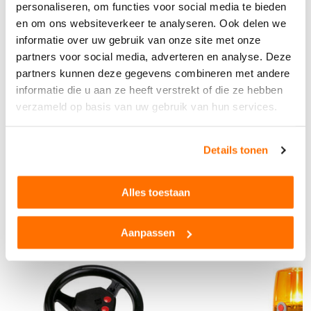
Âge
3+
personaliseren, om functies voor social media te bieden
en om ons websiteverkeer te analyseren. Ook delen we
Matériau
Plastique de haute qu
alité
informatie over uw gebruik van onze site met onze
partners voor social media, adverteren en analyse. Deze
Marque
Rolly Toys
partners kunnen deze gegevens combineren met andere
Dimensions LxlxH
56 cm x 46 cm x 34 c
informatie die u aan ze heeft verstrekt of die ze hebben
m
verzameld op basis van uw gebruik van hun services.
Poids
2.4 kg
Voir toutes les spécifications techniques
Avis sur les produits
Details tonen
Alles toestaan
D'autres ont également vu...
Aanpassen