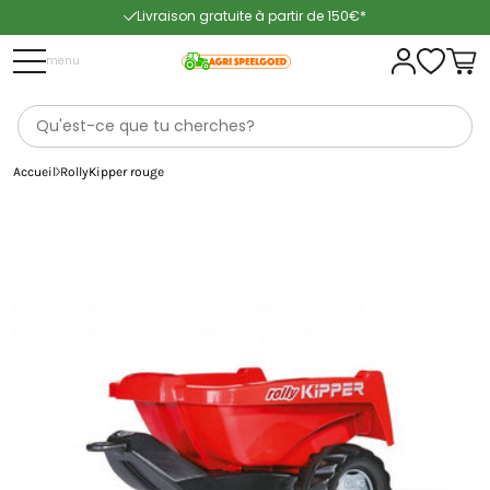
Livraison gratuite à partir de 150€*
Livraison rapide
menu
Accueil
RollyKipper rouge