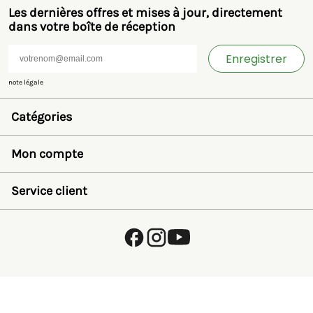
Les dernières offres et mises à jour, directement
dans votre boîte de réception
Enregistrer
note légale
Catégories
Jouets et miniatures
Bruder
Mon compte
SIKU
Rolly Toys
Se connecter
Britains
Liste de souhaits
Service client
Kids Globe
Récupérer mot de passe
Jamara
Créer un compte
FAQ
Autre
Payer
À propos de nous
Politique de confidentialité
Expédition et retours
Termes et conditions