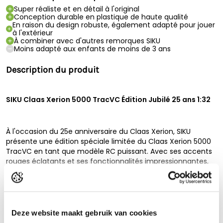
Super réaliste et en détail à l'original
Conception durable en plastique de haute qualité
En raison du design robuste, également adapté pour jouer
à l'extérieur
À combiner avec d'autres remorques SIKU
Moins adapté aux enfants de moins de 3 ans
Description du produit
SIKU Claas Xerion 5000 TracVC Édition Jubilé 25 ans 1:32
À l'occasion du 25e anniversaire du Claas Xerion, SIKU
présente une édition spéciale limitée du Claas Xerion 5000
TracVC en tant que modèle RC puissant. Avec ses accents
rouges éclatants et ses fonctionnalités impressionnantes,
ce tracteur est un véritable bijou pour les passionnés de
modélisme et les collectionneurs de jouets !
Lire la description complète
Le Claas Xerion 5000 TracVC combine puissance,
dynamisme et précision dans un design exceptionnel.
Spécifications techniques
Deze website maakt gebruik van cookies
Grâce à l'application SIKU Control, les utilisateurs peuvent