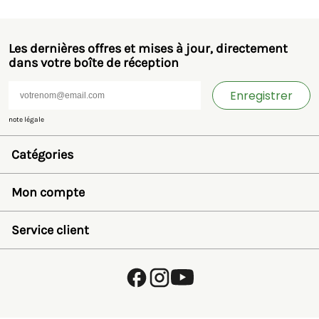
Les dernières offres et mises à jour, directement
dans votre boîte de réception
Enregistrer
note légale
Catégories
Jouets et miniatures
Bruder
Mon compte
SIKU
Rolly Toys
Se connecter
Britains
Liste de souhaits
Service client
Kids Globe
Récupérer mot de passe
Jamara
Créer un compte
FAQ
Autre
Payer
À propos de nous
Politique de confidentialité
Expédition et retours
Termes et conditions