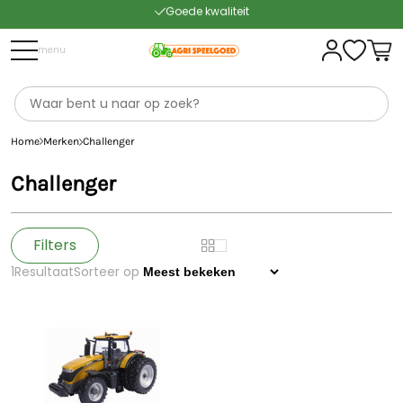
Gratis verzending vanaf €70* in NL
menu
Snelle levering
Home
Merken
Challenger
Challenger
Filters
1
Resultaat
Sorteer op