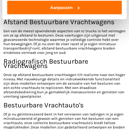
Onze collectie bestuurbare vrachtwagens omvat een breed scala aan
modellen en stijlen, waaronder radiografisch bestuurbare
Aanpassen
vrachtwagens, afstand bestuurbare vrachtwagens en bestuurbare
vrachtauto's.
Afstand Bestuurbare Vrachtwagens
Een van de meest opwindende aspecten van rc trucks is het vermogen
om ze op afstand te besturen. Deze voertuigen zijn uitgerust met
geavanceerde technologie waarmee je volledige controle hebt over
hun bewegingen. Of je nu over de vloer racet of je eigen miniatuur
transportbedrijf runt, afstand bestuurbare vrachtwagens bieden
eindeloos vermaak voor jong en oud.
Radiografisch Bestuurbare
Vrachtwagens
Onze op afstand bestuurbare vrachtwagen tilt realisme naar een hoger
niveau. Met nauwkeurige details en indrukwekkende functionaliteit
zijn deze modellen ontworpen om de sensatie van het besturen van
een echte vrachtauto te repliceren. Met een draadloze
afstandsbediening kun je gemakkelijk manoeuvreren en genieten van
urenlang speelplezier.
Bestuurbare Vrachtauto's
Of je nu geïnteresseerd bent in het vervoeren van ladingen in je eigen
miniatuurwereld of gewoon wilt genieten van het besturen van een
vrachtauto, onze collectie bestuurbare vrachtauto's biedt talloze
mogelijkheden. Deze modellen zijn gedetailleerd ontworpen en bieden