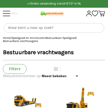
Gratis verzending vanaf €70* in NL
Snelle levering
menu
Home
Speelgoed en miniaturen
Bestuurbaar Speelgoed
Bestuurbare vrachtwagens
Bestuurbare vrachtwagens
Filters
6
Resultaten
Sorteer op