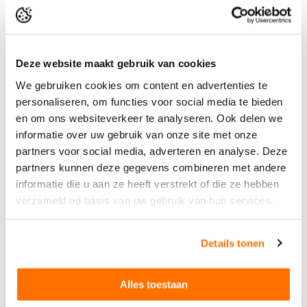
Deze website maakt gebruik van cookies
We gebruiken cookies om content en advertenties te
Onze uitgebreide collectie bestuurbare vrachtwagens biedt eindeloos
personaliseren, om functies voor social media te bieden
plezier voor zowel kinderen als volwassenen die gefascineerd zijn door
en om ons websiteverkeer te analyseren. Ook delen we
deze indrukwekkende voertuigen.
informatie over uw gebruik van onze site met onze
Of je nu op zoek bent naar een radiografisch bestuurbare vrachtauto
partners voor social media, adverteren en analyse. Deze
met afstandbediening of naar bluetooth bestuurbare vrachtwagens,
bij Agrispeelgoed.nl vind je zeker wat je zoekt. Laten we eens dieper
partners kunnen deze gegevens combineren met andere
ingaan op de opwindende wereld van bestuurbare vrachtwagens en
ontdekken wat we te bieden hebben.
informatie die u aan ze heeft verstrekt of die ze hebben
Bestuurbare Vrachtwagens van hoge
verzameld op basis van uw gebruik van hun services.
kwaliteit
Radiografisch bestuurbare vrachtwagen is meer dan alleen speelgoed.
Details tonen
Ze bieden een unieke kans om de sensatie van het besturen van een
echte vrachtauto te ervaren. Bij Agrispeelgoed.nl begrijpen we de
passie voor deze voertuigen, en daarom hebben we een speciale
categorie gecreëerd om aan de behoeften van truckliefhebbers te
Alles toestaan
voldoen.