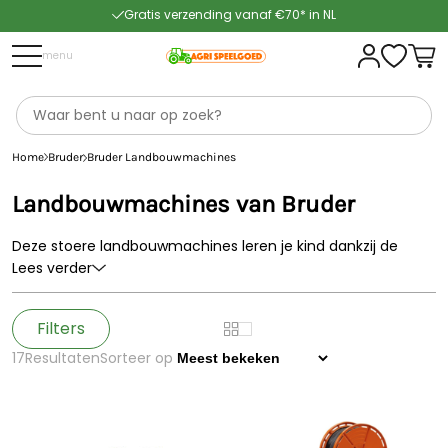
Gratis verzending vanaf €70* in NL
Snelle levering
menu
Home
Bruder
Bruder Landbouwmachines
Landbouwmachines van Bruder
Deze stoere landbouwmachines leren je kind dankzij de
realistische functies alles over het echte boerenleven. Elke
Lees verder
landbouwmachine, van Bruder wentelploeg tot
mengmesttank, is te combineren met alle tractoren van
Bruder.
Filters
17
Resultaten
Sorteer op