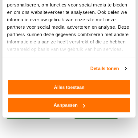
personaliseren, om functies voor social media te bieden
en om ons websiteverkeer te analyseren. Ook delen we
informatie over uw gebruik van onze site met onze
partners voor social media, adverteren en analyse. Deze
partners kunnen deze gegevens combineren met andere
informatie die u aan ze heeft verstrekt of die ze hebben
verzameld op basis van uw gebruik van hun services.
Krone
Bruder
Bruder Krone Big Pack 1290
Bruder Balenwikkelaar
HDP VC
Details tonen
46,95
20,99
Inclusief btw,
exclusief verzending
Inclusief btw,
exclusief verzending
Alles toestaan
Op voorraad
Op voorraad
Aanpassen
Bekijk product
Bekijk product
Snelle levering
60 dagen retour
Goede kwaliteit