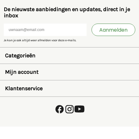
De nieuwste aanbiedingen en updates, direct in je
inbox
Aanmelden
Je kan je ook altijd weer afmelden voor deze e-mails.
Categorieën
Speelgoed en miniaturen
Bruder
Mijn account
SIKU
Rolly Toys
Inloggen
Britains
Wensenlijst
Klantenservice
Kids Globe
Wachtwoord herstellen
Jamara
Account aanmaken
FAQ
Overige
Betalen
Over ons
Privacybeleid
Verzending en retourneren
Algemene voorwaarden