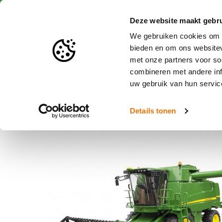
Snelle levering
Deze website maakt gebru
We gebruiken cookies om c
bieden en om ons websitev
met onze partners voor so
Speelgoed en miniaturen
combineren met andere inf
uw gebruik van hun servic
Home
Bruder John Deere T670i combine
Details tonen