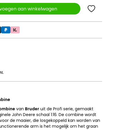
voegen aan winkelwagen
NL
mbine
ombine
van
Bruder
uit de Profi serie, gemaakt
ginele John Deere schaal 1:16. De combine wordt
oor de maaier, die losgekoppeld kan worden van
functionerende arm is het mogelijk om het graan