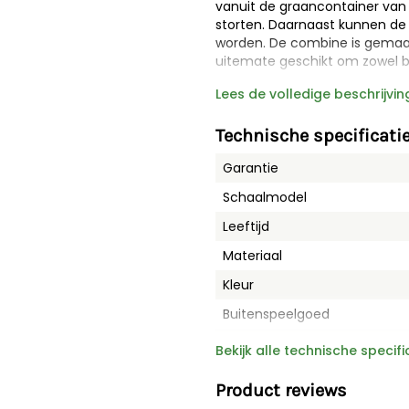
vanuit de graancontainer van
storten. Daarnaast kunnen d
worden. De combine is gemaakt
uitemate geschikt om zowel b
Lees de volledige beschrijvin
Kenmerken
John Deere T670i
- Afmetingen 60.3 x 47.3 x 23
- Volledig functionerende ar
Technische specificati
- Inclusief aanhanger voor fro
Garantie
- Geschikt voor buiten
- Geschikt voor kinderen vanaf
Schaalmodel
- Hoogwaardig kunststof
- Schaal 1:16
Leeftijd
Materiaal
Kleur
Buitenspeelgoed
Merk
Bekijk alle technische specifi
Afmetingen LxBxH
Product reviews