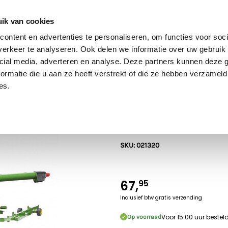
60 dagen retour
Goede kwaliteit
Gratis verzending vanaf €70* in NL
ik van cookies
ontent en advertenties te personaliseren, om functies voor soci
erkeer te analyseren. Ook delen we informatie over uw gebruik 
cial media, adverteren en analyse. Deze partners kunnen deze
Bruder
SIKU
Rolly Toys
Britains
Kids Globe
ormatie die u aan ze heeft verstrekt of die ze hebben verzameld
es.
John Deere
Bruder John D
SKU: 021320
67,
95
Inclusief btw
gratis verzending
Voor 15.00 uur beste
Op voorraad