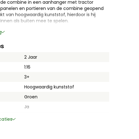
 de combine in een aanhanger met tractor
e panelen en portieren van de combine geopend
 van hoogwaardig kunststof, hierdoor is hij
innen als buiten mee te spelen.
g
 combine
van
Bruder
.7 cm
m
es
ntstuk
2 Jaar
 3 jaar
1:16
3+
Hoogwaardig kunststof
Groen
Ja
John Deere
caties
60,3 cm × 47,3 cm × 23,7 cm