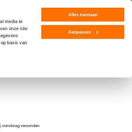
Klantenservice
Blog
Alles toestaan
al media te
van onze site
Aanpassen
 gegevens
Jamara
Overige
Nieuw
 op basis van
eere T670i combine
ld, vandaag verzonden