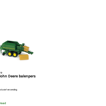
re
John Deere balenpers
xclusief verzending
rraad