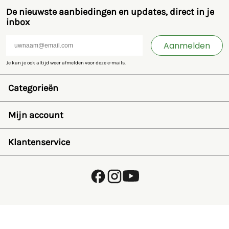
De nieuwste aanbiedingen en updates, direct in je
inbox
Aanmelden
Je kan je ook altijd weer afmelden voor deze e-mails.
Categorieën
Speelgoed en miniaturen
Bruder
Mijn account
SIKU
Rolly Toys
Inloggen
Britains
Wensenlijst
Klantenservice
Kids Globe
Wachtwoord herstellen
Jamara
Account aanmaken
FAQ
Overige
Betalen
Over ons
Privacybeleid
Verzending en retourneren
Algemene voorwaarden