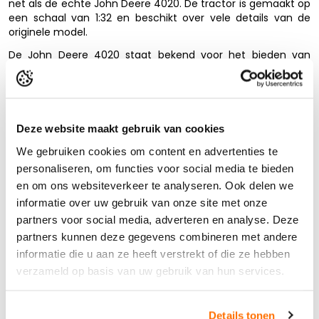
net als de echte John Deere 4020. De tractor is gemaakt op
een schaal van 1:32 en beschikt over vele details van de
originele model.
De John Deere 4020 staat bekend voor het bieden van
verschillende opties voor het bereiken van de optimale
balans. Om de speelbeleving te vergroten beschikt dit
model over een grotere en comfortabelere cabine.
Door de realistische bouwkwaliteit en kleine onderdelen is
Deze website maakt gebruik van cookies
deze modeltrekker minder geschikt voor intensief
Lees de volledige beschrijving
speelplezier.
We gebruiken cookies om content en advertenties te
Product reviews
personaliseren, om functies voor social media te bieden
Niet geschikt voor kinderen onder de 14 jaar i.v.m. kleine
onderdelen *
en om ons websiteverkeer te analyseren. Ook delen we
informatie over uw gebruik van onze site met onze
partners voor social media, adverteren en analyse. Deze
partners kunnen deze gegevens combineren met andere
Anderen bekeken ook...
informatie die u aan ze heeft verstrekt of die ze hebben
verzameld op basis van uw gebruik van hun services.
Details tonen