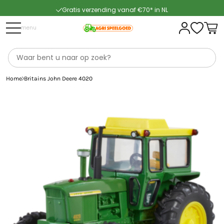
Gratis verzending vanaf €70* in NL
Snelle levering
menu
Home
Britains John Deere 4020