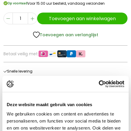
Voor 15.00 uur besteld, vandaag verzonden
Op voorraad
Toevoegen aan winkelwagen
Toevoegen aan verlanglijst
Betaal veilig met:
Snelle levering
60 dagen retour
Goede kwaliteit
Gratis verzending vanaf €70* in NL
Deze website maakt gebruik van cookies
We gebruiken cookies om content en advertenties te
Product beschrijving
personaliseren, om functies voor social media te bieden
De
Britains John Deere 6M 240 op schaal 1:32
is een
en om ons websiteverkeer te analyseren. Ook delen we