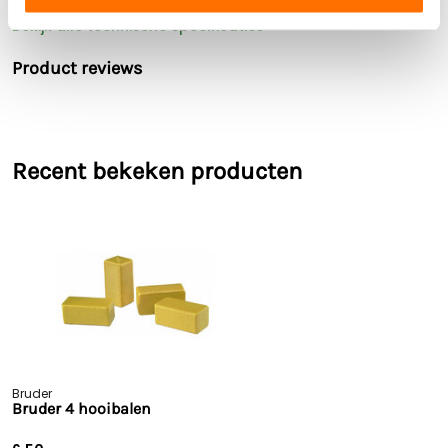
Buitenspeelgoed
Ja
Bekijk alle technische specificaties
Afmetingen LxBxH
10,5 cm × 5,5 cm × 4,8
cm
Product reviews
Recent bekeken producten
Bruder
Bruder 4 hooibalen