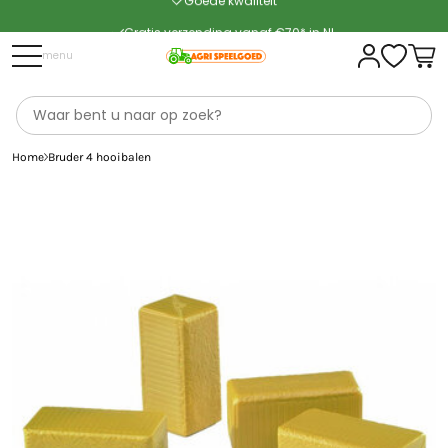
Gratis verzending vanaf €70* in NL
Snelle levering
menu
Home
Bruder 4 hooibalen