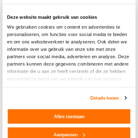
De
hooibalen
van
Bruder
maken het spelen met Bruder
miniaturen nog realistischer en leuker. Door het gebruik van
Deze website maakt gebruik van cookies
duurzaam kunststof zijn de hooibalen van hoge kwaliteit. De
hooibalen zijn ideaal om te combineren met de John Deere
We gebruiken cookies om content en advertenties te
balenpers, maar ook aanhangers zijn leuk om de hooibalen
personaliseren, om functies voor social media te bieden
mee te combineren. Dit is een set van 4 hooibalen.
en om ons websiteverkeer te analyseren. Ook delen we
informatie over uw gebruik van onze site met onze
partners voor social media, adverteren en analyse. Deze
Lees de volledige beschrijving
partners kunnen deze gegevens combineren met andere
informatie die u aan ze heeft verstrekt of die ze hebben
Technische specificaties
verzameld op basis van uw gebruik van hun services.
Garantie
2 Jaar
Schaalmodel
1:16
Details tonen
Leeftijd
3+
Materiaal
Hoogwaardig kunststo
Alles toestaan
f
Kleur
Geel
Aanpassen