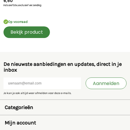
6,50
Inclusief btw,
exclusief verzending
Op voorraad
Bekijk product
De nieuwste aanbiedingen en updates, direct in je
inbox
Aanmelden
Je kan je ook altijd weer afmelden voor deze e-mails.
Categorieën
Speelgoed en miniaturen
Bruder
Mijn account
SIKU