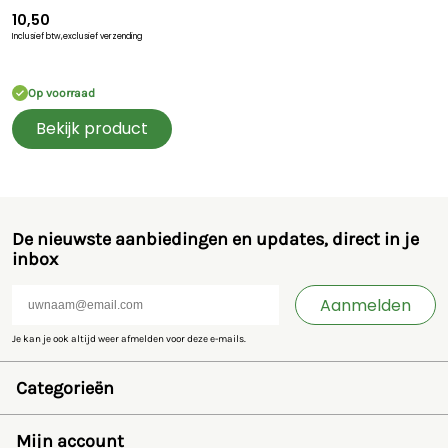
10,50
Inclusief btw,
exclusief verzending
Op voorraad
Bekijk product
De nieuwste aanbiedingen en updates, direct in je
inbox
Aanmelden
Je kan je ook altijd weer afmelden voor deze e-mails.
Categorieën
Speelgoed en miniaturen
Bruder
Mijn account