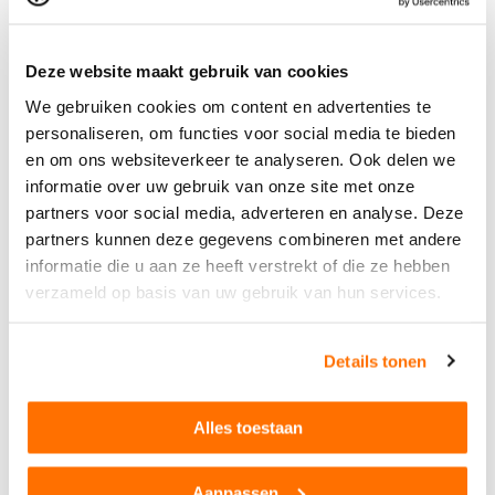
De
bosbouwer met accessoires
van
Bruder
is hét figuurtje
wanneer het gaat over bosbouw. Hij is een van de nieuwste
toevoegingen aan de Bworld serie van Bruder. Met dit
Deze website maakt gebruik van cookies
figuurtje wordt het spelen nog realistischer. De bosbouwer
We gebruiken cookies om content en advertenties te
heeft een kettingzaag om de boomstammen om te zagen
en natuurlijk ook brandstof om constant door te kunnen
personaliseren, om functies voor social media te bieden
werken. Het poppetje is gemaakt van duurzaam kunststof
en om ons websiteverkeer te analyseren. Ook delen we
waardoor hij uitermate geshikt is om zowel binnen als buiten
informatie over uw gebruik van onze site met onze
mee te spelen.
partners voor social media, adverteren en analyse. Deze
Lees de volledige beschrijving
partners kunnen deze gegevens combineren met andere
Technische specificaties
informatie die u aan ze heeft verstrekt of die ze hebben
verzameld op basis van uw gebruik van hun services.
Garantie
3 Jaar
Schaalmodel
1:16
Details tonen
Leeftijd
3+
Materiaal
Hoogwaardig kunststo
f
Alles toestaan
Kleur
Groen/Beige/Oranje
Aanpassen