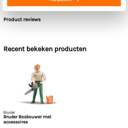
Buitenspeelgoed
Ja
Bekijk alle technische specificaties
Limited edition
Nee
Product reviews
Recent bekeken producten
Bruder
Bruder Bosbouwer met
accessoires