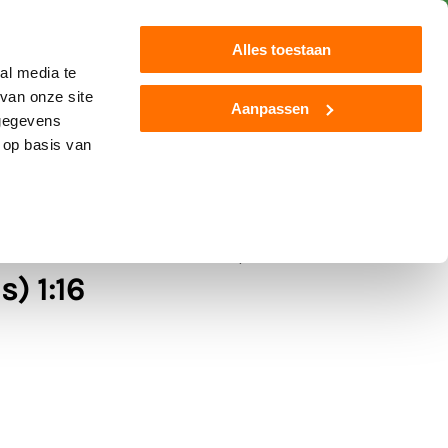
Klantenservice
Blog
Alles toestaan
al media te
van onze site
Aanpassen
 gegevens
Jamara
Overige
Nieuw
 op basis van
& Sound module (auto's
) 1:16