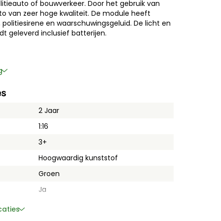
itieauto of bouwverkeer. Door het gebruik van
to van zeer hoge kwaliteit. De module heeft
politiesirene en waarschuwingsgeluid. De licht en
 geleverd inclusief batterijen.
g
es
2 Jaar
1:16
3+
Hoogwaardig kunststof
Groen
Ja
caties