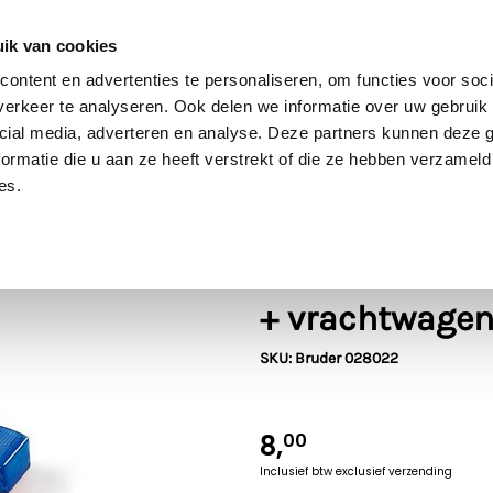
60 dagen retour
Goede kwaliteit
Gratis verzending vanaf €70* in NL
ik van cookies
ontent en advertenties te personaliseren, om functies voor soci
erkeer te analyseren. Ook delen we informatie over uw gebruik 
cial media, adverteren en analyse. Deze partners kunnen deze
Bruder
SIKU
Rolly Toys
Britains
Kids Globe
ormatie die u aan ze heeft verstrekt of die ze hebben verzameld
es.
6
Bruder
Bruder Licht 
+ vrachtwagens
SKU: Bruder 028022
8,
00
Inclusief btw
exclusief verzending