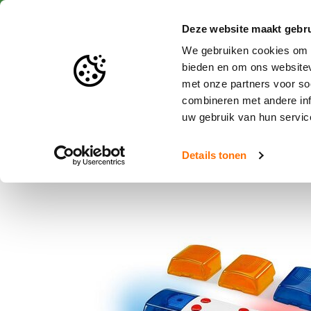
Snelle levering
Deze website maakt gebru
We gebruiken cookies om c
bieden en om ons websitev
met onze partners voor so
Speelgoed en miniaturen
combineren met andere inf
uw gebruik van hun servic
Home
Bruder Licht & Sound module (auto's + vrachtwagens) 1:1
Details tonen