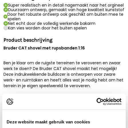
Super realistisch en in detail nagemaakt naar het orgineel
Duurzaam ontwerp, gemaakt van hoge kwaliteit kunststof
Door het robuste ontwerp ook geschikt om buiten mee te
spelen
Net echt door de volledig werkende bakarm
Kan vies worden door het buiten spelen
Product beschrijving
Bruder CAT shovel met rupsbanden 1:16
Ben je klaar om de ruigste terreinen te veroveren en zwaar
werk te doen? De Bruder CAT shovel maakt het mogelijk!
Deze indrukwekkende bulldozer is ontworpen voor zware
werk- en ruimtaken en heeft alles wat je nodig hebt om het
terrein in je eigen speelwereld te veroveren.
Met het
verstelbare nivelleerblad
kun je eenvoudig de
grond bewerken en het terrein nivelleren. Of je nu wegen
Lees de volledige beschrijving
bouwt of een kanaal vrijmaakt, het nivelleerblad beweegt
naar boven, beneden, links en rechts voor ultieme controle.
Technische specificaties
Deze website maakt gebruik van cookies
Met de
echte kettingschakels
rijdt deze bulldozer makkelijk