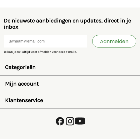
De nieuwste aanbiedingen en updates, direct in je
inbox
Aanmelden
Je kan je ook altijd weer afmelden voor deze e-mails.
Categorieën
Speelgoed en miniaturen
Bruder
Mijn account
SIKU
Rolly Toys
Inloggen
Britains
Wensenlijst
Klantenservice
Kids Globe
Wachtwoord herstellen
Jamara
Account aanmaken
FAQ
Overige
Betalen
Over ons
Privacybeleid
Verzending en retourneren
Algemene voorwaarden