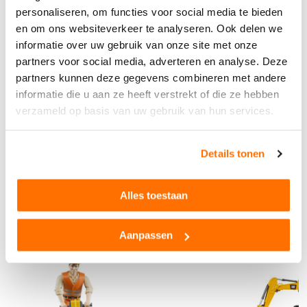
Schaalmodel
1:16
personaliseren, om functies voor social media te bieden
Kenmerken betonwagen:
Leeftijd
3+
en om ons websiteverkeer te analyseren. Ook delen we
- Bestuurderscabine kan worden gekanteld waardoor je de
informatie over uw gebruik van onze site met onze
motorblok kan bekijken
Materiaal
Hoogwaardig kunststo
f
- Uit- en inklapbare buitenspiegels
partners voor social media, adverteren en analyse. Deze
- Uitklapbare stortbak en emmer
partners kunnen deze gegevens combineren met andere
Kleur
Groen
- Draaibare mengvat
informatie die u aan ze heeft verstrekt of die ze hebben
- Functionerende
Buitenspeelgoed
Ja
verzameld op basis van uw gebruik van hun services.
- Werkt met water
Bekijk alle technische specificaties
Merk
MAN
- Kan gecombineerd worden met de licht- en
geluidsmodule voor vrachtwagens
Afmetingen LxBxH
49,0 cm × 18,0 cm × 2
Product reviews
Details tonen
5,5 cm
Algemene kenmerken:
Gewicht
1200 g
- Geschikt voor binnen en buiten
Alles toestaan
- Gemaakt van hoogwaardige kunststoffen, zoals ABS
- Gemaakt door Bruder
Anderen bekeken ook...
- Schaal 1:16
Aanpassen