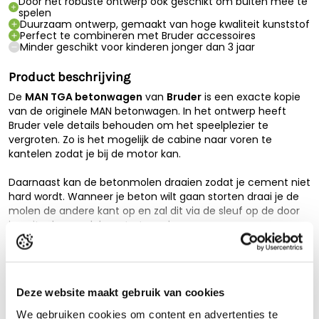
Door het robuste ontwerp ook geschikt om buiten mee te
spelen
Duurzaam ontwerp, gemaakt van hoge kwaliteit kunststof
Perfect te combineren met Bruder accessoires
Minder geschikt voor kinderen jonger dan 3 jaar
Product beschrijving
De
MAN TGA betonwagen
van
Bruder
is een exacte kopie
van de originele MAN betonwagen. In het ontwerp heeft
Bruder vele details behouden om het speelplezier te
vergroten. Zo is het mogelijk de cabine naar voren te
kantelen zodat je bij de motor kan.
Daarnaast kan de betonmolen draaien zodat je cement niet
hard wordt. Wanneer je beton wilt gaan storten draai je de
molen de andere kant op en zal dit via de sleuf op de door
jou uitgekozen plek gestort worden.
Lees de volledige beschrijving
Dezeheeft de MAN betonwagen ook nog een watertank
waar het water via een slang daadwerkelijk uit komt! Deze
Technische specificaties
uiterst realistische betonwagen is volledig gemaakt van
Deze website maakt gebruik van cookies
duurzaam kunststof waardoor hij ideaal is voor zowel binnen
Garantie
2 Jaar
als buiten.
We gebruiken cookies om content en advertenties te