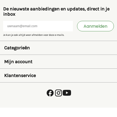
De nieuwste aanbiedingen en updates, direct in je
inbox
Aanmelden
Je kan je ook altijd weer afmelden voor deze e-mails.
Categorieën
Speelgoed en miniaturen
Bruder
Mijn account
SIKU
Rolly Toys
Inloggen
Britains
Wensenlijst
Klantenservice
Kids Globe
Wachtwoord herstellen
Jamara
Account aanmaken
FAQ
Overige
Betalen
Over ons
Privacybeleid
Verzending en retourneren
Algemene voorwaarden