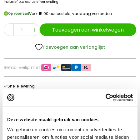
Inclusief btw
exclusief verzending
Voor 15.00 uur besteld, vandaag verzonden
Op voorraad
Toevoegen aan winkelwagen
Toevoegen aan verlanglijst
Betaal veilig met:
Snelle levering
60 dagen retour
Goede kwaliteit
Gratis verzending vanaf €70* in NL
Deze website maakt gebruik van cookies
We gebruiken cookies om content en advertenties te
Product beschrijving
personaliseren, om functies voor social media te bieden