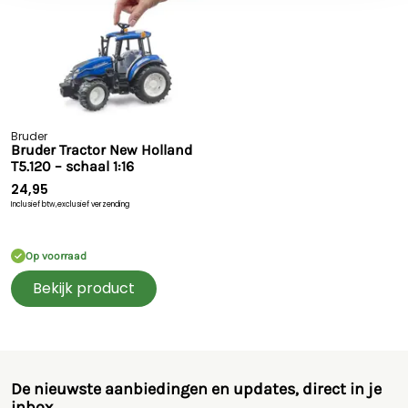
Aanbevolen leeftijd: vanaf 3 jaar
Geschikt voor binnen en buiten
Let op: niet geschikt voor kinderen onder de 36 maanden
(verstikkingsgevaar door kleine onderdelen)
Gemaakt van hoogwaardige kunststoffen zoals ABS
Compatibel met BRUDER-figuren
Schaal 1:16
Bruder
Bruder Tractor New Holland
T5.120 – schaal 1:16
24,95
Inclusief btw,
exclusief verzending
Op voorraad
Bekijk product
De nieuwste aanbiedingen en updates, direct in je
inbox