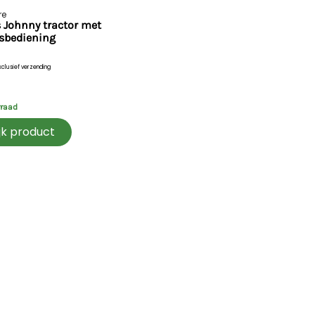
re
s Johnny tractor met
sbediening
xclusief verzending
rraad
jk product