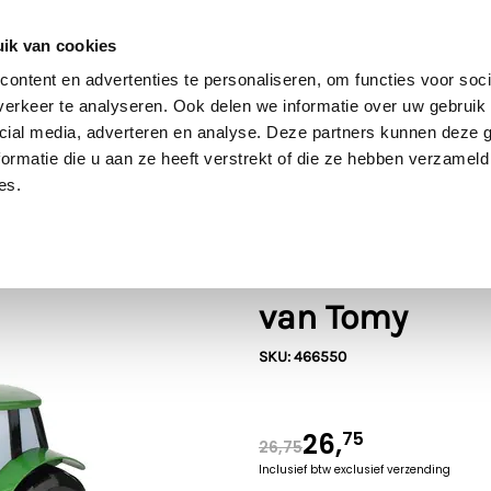
60 dagen retour
Goede kwaliteit
Gratis verzending vanaf €70* in NL
ik van cookies
ontent en advertenties te personaliseren, om functies voor soci
erkeer te analyseren. Ook delen we informatie over uw gebruik 
cial media, adverteren en analyse. Deze partners kunnen deze
Bruder
SIKU
Rolly Toys
Britains
Kids Globe
ormatie die u aan ze heeft verstrekt of die ze hebben verzameld
es.
John Deere
Bouw een Johnn
van Tomy
SKU: 466550
26,
75
26,75
Inclusief btw
exclusief verzending