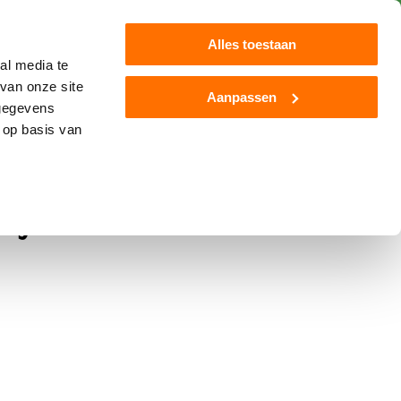
Klantenservice
Blog
Alles toestaan
al media te
van onze site
Aanpassen
 gegevens
Jamara
Overige
Nieuw
 op basis van
y Tractor - John Deere