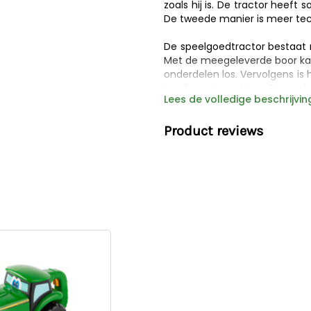
zoals hij is. De tractor heeft
De tweede manier is meer tec
De speelgoedtractor bestaat n
Met de meegeleverde boor kan
onderdelen los. Vervolgens is 
in elkaar te zetten. De onde
Lees de volledige beschrijvin
hanteren zijn en het speelgoe
Product reviews