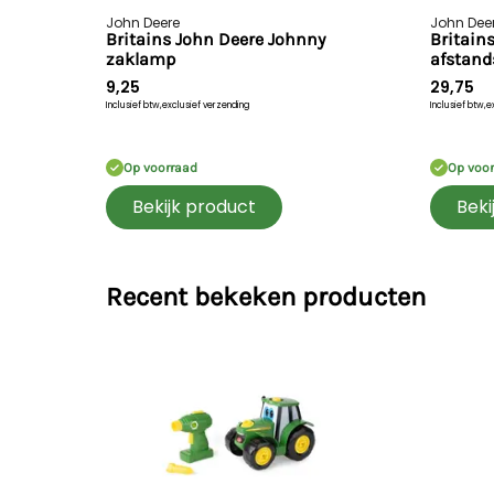
John Deere
John Dee
Britains John Deere Johnny
Britain
zaklamp
afstand
9,25
29,75
Inclusief btw,
exclusief verzending
Inclusief btw,
e
Op voorraad
Op voo
Bekijk product
Beki
Recent bekeken producten