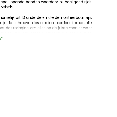
 soepel lopende banden waardoor hij heel goed rijdt.
hnisch.
amelijk uit 13 onderdelen die demonteerbaar zijn.
 je de schroeven los draaien, hierdoor komen alle
het de uitdaging om alles op de juiste manier weer
rdelen zijn erg groot waardoor die makkelijk te
g
d geschikt is voor kinderen vanaf 18 maanden.