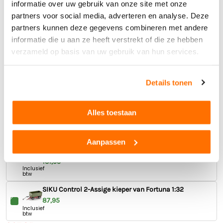
informatie over uw gebruik van onze site met onze
Inclusief
btw
partners voor social media, adverteren en analyse. Deze
SIKU Control 2-Assige aanhanger van Joskin 1:32
partners kunnen deze gegevens combineren met andere
87,95
informatie die u aan ze heeft verstrekt of die ze hebben
Inclusief
btw
verzameld op basis van uw gebruik van hun services.
219,90
Inclusief btw
gratis verzending
Details tonen
Toevoegen
Alles toestaan
Aanpassen
Siku Control radiografische tractor - John Deere
8345R 1:32
131,95
Inclusief
btw
SIKU Control 2-Assige kieper van Fortuna 1:32
87,95
Inclusief
btw