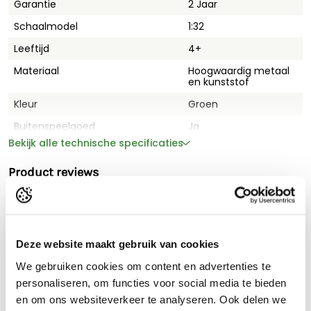
door AAA-batterijen, 2 voor de afstandsbediening en 3 voor
Garantie
2 Jaar
de tractor.
Schaalmodel
1:32
Leeftijd
4+
Materiaal
Hoogwaardig metaal
en kunststof
Kleur
Groen
Buitenspeelgoed
Ja
Bekijk alle technische specificaties
Merk
John Deere
Afmetingen LxBxH
9,1 cm x 19,7 cm x 11,1
Product reviews
Aantal benodigde batterijen
5x AAA-Batterijen
Aantal meegeleverde batterijen
Niet meegeleverd
Geluiden of lichteffecten
Beide
Aanbevolen combinatie
Deze website maakt gebruik van cookies
Gewicht
1.04 kg
We gebruiken cookies om content en advertenties te
Siku Control radiografische tractor - John Deere
personaliseren, om functies voor social media te bieden
8345R 1:32
en om ons websiteverkeer te analyseren. Ook delen we
131,95