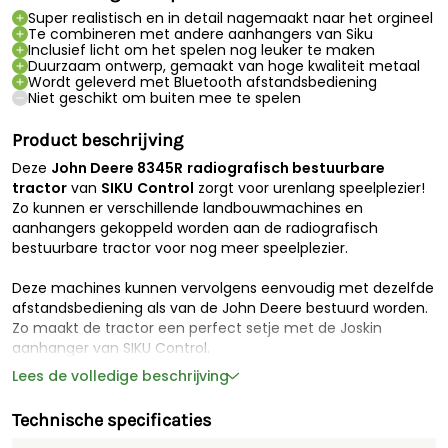
Super realistisch en in detail nagemaakt naar het orgineel
Te combineren met andere aanhangers van Siku
Inclusief licht om het spelen nog leuker te maken
Duurzaam ontwerp, gemaakt van hoge kwaliteit metaal
Wordt geleverd met Bluetooth afstandsbediening
Niet geschikt om buiten mee te spelen
Product beschrijving
Deze
John Deere 8345R
radiografisch bestuurbare
tractor
van
SIKU
Control
zorgt voor urenlang speelplezier!
Zo kunnen er verschillende landbouwmachines en
aanhangers gekoppeld worden aan de radiografisch
bestuurbare tractor voor nog meer speelplezier.
Deze machines kunnen vervolgens eenvoudig met dezelfde
afstandsbediening als van de John Deere bestuurd worden.
Zo maakt de tractor een perfect setje met de
Joskin
aanhanger
van SIKU Control.
Lees de volledige beschrijving
De John Deere 8345R is gemaakt van hoogwaardig metaal
en kunststof en waarborgt daarmee de hoge kwaliteit.
Technische specificaties
Zowel de tractor als de afstandsbediening worden gevoed