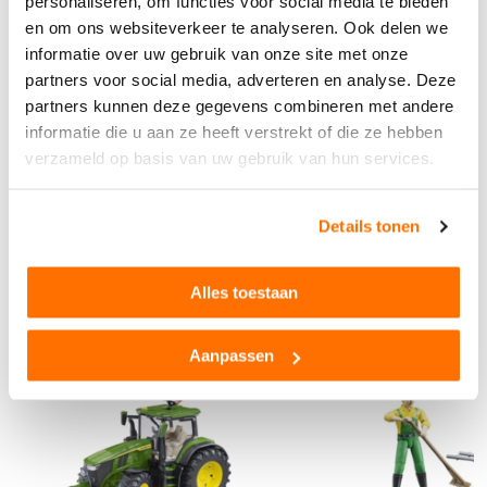
personaliseren, om functies voor social media te bieden
Leeftijd
3+
- Kiept volledig
en om ons websiteverkeer te analyseren. Ook delen we
- Duurzaam kunststof
Materiaal
Hoogwaardig kunststo
- Schaal 1:16
informatie over uw gebruik van onze site met onze
f
partners voor social media, adverteren en analyse. Deze
Kleur
Geel
partners kunnen deze gegevens combineren met andere
Buitenspeelgoed
Ja
informatie die u aan ze heeft verstrekt of die ze hebben
Bekijk alle technische specificaties
verzameld op basis van uw gebruik van hun services.
Merk
Joskin
Afmetingen LxBxH
45,7 cm × 18,1 cm × 2
Product reviews
0,8 cm
Details tonen
Alles toestaan
Anderen bekeken ook...
Aanpassen