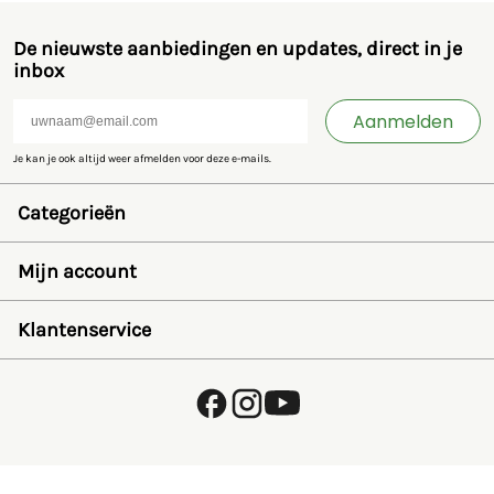
De nieuwste aanbiedingen en updates, direct in je
inbox
Aanmelden
Je kan je ook altijd weer afmelden voor deze e-mails.
Categorieën
Speelgoed en miniaturen
Bruder
Mijn account
SIKU
Rolly Toys
Inloggen
Britains
Wensenlijst
Klantenservice
Kids Globe
Wachtwoord herstellen
Jamara
Account aanmaken
FAQ
Overige
Betalen
Over ons
Privacybeleid
Verzending en retourneren
Algemene voorwaarden