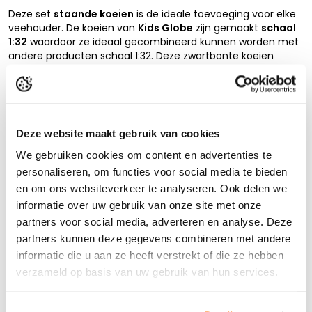
Deze set
staande koeien
is de ideale toevoeging voor elke
veehouder. De koeien van
Kids Globe
zijn gemaakt
schaal
1:32
waardoor ze ideaal gecombineerd kunnen worden met
andere producten schaal 1:32. Deze zwartbonte koeien
kunnen bijvoorbeeld perfect in gecombineerd worden met
één van de loopstallen van Kids Globe. Maar ook in de weide
zullen deze koeien een echte toevoeging zijn.
Deze website maakt gebruik van cookies
Lees de volledige beschrijving
We gebruiken cookies om content en advertenties te
Product reviews
personaliseren, om functies voor social media te bieden
en om ons websiteverkeer te analyseren. Ook delen we
informatie over uw gebruik van onze site met onze
partners voor social media, adverteren en analyse. Deze
Anderen bekeken ook...
partners kunnen deze gegevens combineren met andere
informatie die u aan ze heeft verstrekt of die ze hebben
verzameld op basis van uw gebruik van hun services.