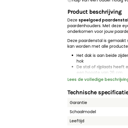
Hulp van een ouder nodig vo
Product beschrijving
Deze
speelgoed paardensta
paardenhouders. Met deze eye 
onderkomen voor jouw paarden
Deze paardenstal is gemaakt
kan worden met alle producten
Het dak is aan beide zijd
hok
De stal of rijplaats heef
een hoogte van 26 cm
Gemaakt van hoogwaardig
Lees de volledige beschrijvin
De poorten naar de hal, d
beweegbaar
Technische specificati
Garantie
Schaalmodel
Leeftijd