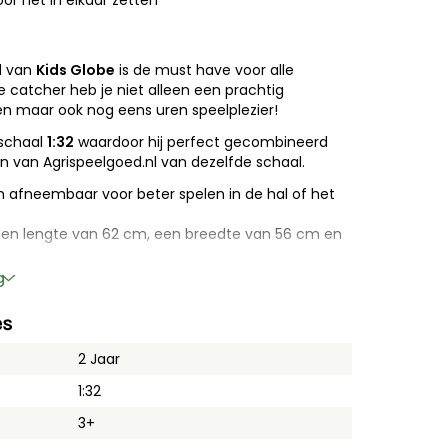
or het in elkaar zetten
l
van
Kids Globe
is de must have voor alle
catcher heb je niet alleen een prachtig
 maar ook nog eens uren speelplezier!
 schaal
1:32
waardoor hij perfect gecombineerd
 van Agrispeelgoed.nl van dezelfde schaal.
en afneembaar voor beter spelen in de hal of het
t een lengte van 62 cm, een breedte van 56 cm en
e kwaliteit hout
g
e vensterluiken en de deuren naar de dozen zijn
es
2 Jaar
1:32
3+