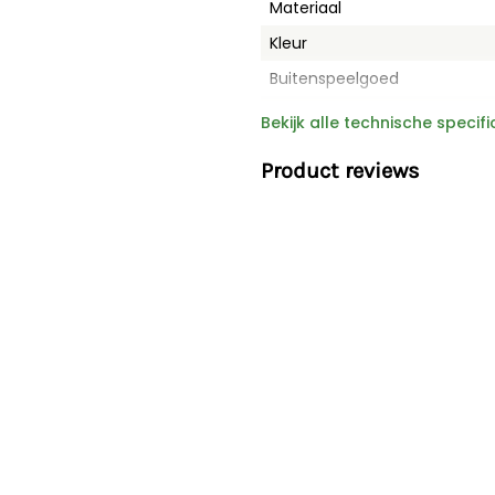
Materiaal
Kleur
Buitenspeelgoed
Merk
Bekijk alle technische specifi
Afmetingen LxBxH
Product reviews
Gewicht