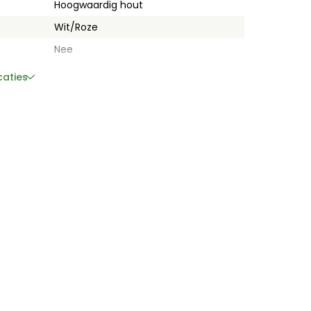
Hoogwaardig hout
Wit/Roze
Nee
Kids Globe
caties
62 cm x 56 cm x 26 cm
4 kg