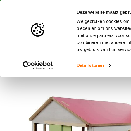
Snelle levering
Deze website maakt gebru
We gebruiken cookies om c
bieden en om ons websitev
met onze partners voor so
Speelgoed en miniaturen
combineren met andere inf
uw gebruik van hun servic
Home
Kids Globe Paardenstal inclusief Binnenbak 1:32
Details tonen