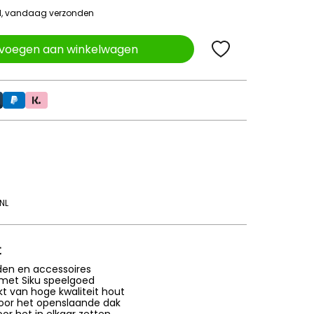
ld, vandaag verzonden
voegen aan winkelwagen
NL
t
den en accessoires
met Siku speelgoed
 van hoge kwaliteit hout
door het openslaande dak