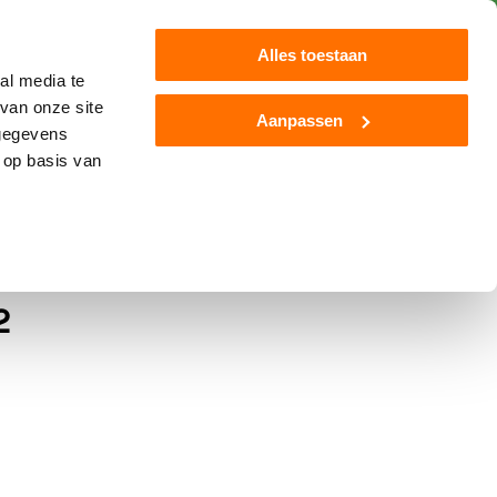
Klantenservice
Blog
Alles toestaan
al media te
van onze site
Aanpassen
 gegevens
Jamara
Overige
Nieuw
 op basis van
rdenstal inclusief
2