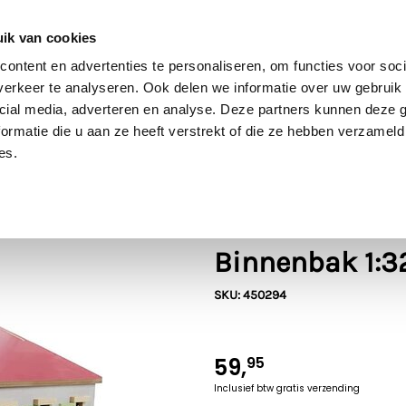
60 dagen retour
Goede kwaliteit
Gratis verzending vanaf €70* in NL
ik van cookies
ontent en advertenties te personaliseren, om functies voor soci
erkeer te analyseren. Ook delen we informatie over uw gebruik 
cial media, adverteren en analyse. Deze partners kunnen deze
Bruder
SIKU
Rolly Toys
Britains
Kids Globe
ormatie die u aan ze heeft verstrekt of die ze hebben verzameld
es.
Kids Globe
Kids Globe Paa
Binnenbak 1:3
SKU: 450294
59,
95
Inclusief btw
gratis verzending