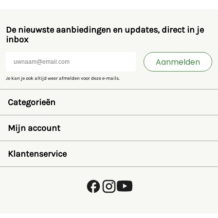
De nieuwste aanbiedingen en updates, direct in je
inbox
Aanmelden
Je kan je ook altijd weer afmelden voor deze e-mails.
Categorieën
Speelgoed en miniaturen
Bruder
Mijn account
SIKU
Rolly Toys
Inloggen
Britains
Wensenlijst
Klantenservice
Kids Globe
Wachtwoord herstellen
Jamara
Account aanmaken
FAQ
Overige
Betalen
Over ons
Privacybeleid
Verzending en retourneren
Algemene voorwaarden