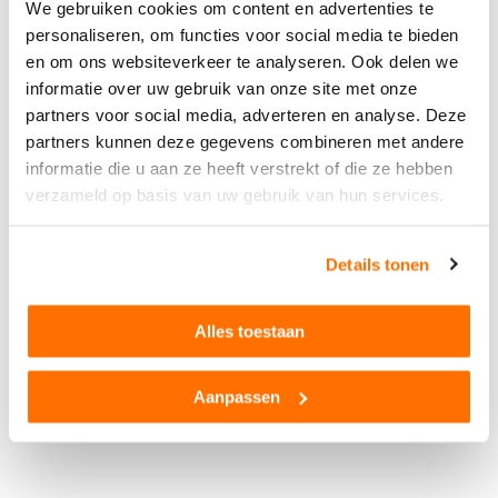
Net echt door uitschuifbare arm & verwisselbare bak
We gebruiken cookies om content en advertenties te
Duurzaam ontwerp, gemaakt van hoge kwaliteit metaal
personaliseren, om functies voor social media te bieden
Ook prachtig voor de vitrinekast voor verzamelaars
Niet geschikt om buiten mee te spelen
en om ons websiteverkeer te analyseren. Ook delen we
informatie over uw gebruik van onze site met onze
Product beschrijving
partners voor social media, adverteren en analyse. Deze
De MLT 840-115 PS is een verreiker die is ontworpen voor
partners kunnen deze gegevens combineren met andere
landbouwwerkzaamheden. Banden met grof profiel, een
informatie die u aan ze heeft verstrekt of die ze hebben
hoge bodemvrijheid, een uitstekende tractie en een hoog
verzameld op basis van uw gebruik van hun services.
hydraulisch vermogen maken deze verreiker tot de
perfecte assistent voor alle dagelijkse taken in de
landbouw.
Details tonen
Top kwaliteit Siku speelgoed verreiker gemaakt van
duurzaam en hoogwaardig metaal, kunststof en
rubberen banden
Alles toestaan
Veelzijdige functies zoals: vierwielbesturing, een
Lees de volledige beschrijving
uitschuifbare arm, verwijderbare en de verwisselbare
bak aan de voorzijde
Aanpassen
Product reviews
Gedetailleerde MLT840-verreiker van het merk Manitou
om mee te spelen, ideaal voor liefhebbers van
landbouwmachines van alle leeftijden
Flexibiliteit en precisie