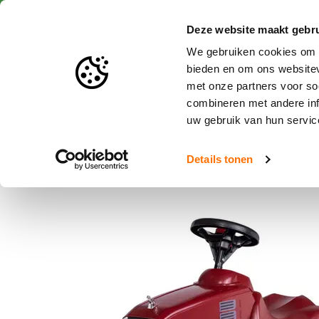
Snelle levering
Deze website maakt gebru
We gebruiken cookies om c
bieden en om ons websitev
met onze partners voor so
Speelgoed en miniaturen
combineren met andere inf
uw gebruik van hun servic
Home
Rolly Toys Minitruck Mack Rood
Details tonen