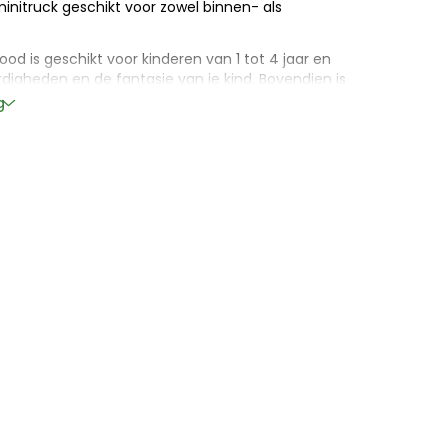
initruck geschikt voor zowel binnen- als
ood is geschikt voor kinderen van 1 tot 4 jaar en
digheden en de fantasie van je kind. Bovendien is
oogwaardige materialen en voldoet hij aan de
g
aardoor je zeker kunt zijn van een veilig en
orkap
ontour
kel door asbesturing