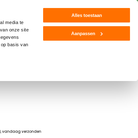
Klantenservice
Blog
Alles toestaan
al media te
van onze site
Aanpassen
 gegevens
Jamara
Overige
Nieuw
 op basis van
nitruck Mack Rood
ld, vandaag verzonden