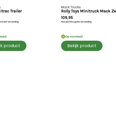
1x Minitruck Mack Rood
1x Koppelbout
s
Mack Trucks
itrac Trailer
Rolly Toys Minitruck Mack Z
109,95
xclusief verzending
Inclusief btw,
gratis verzending
rraad
Op voorraad
jk product
Bekijk product