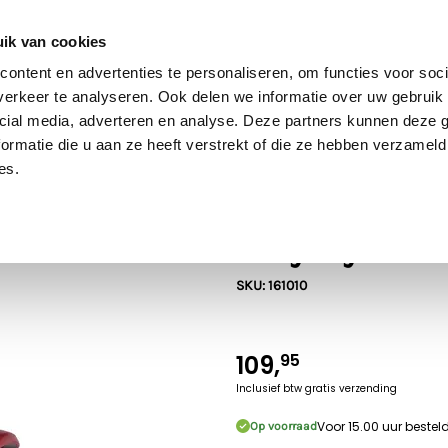
60 dagen retour
Goede kwaliteit
Gratis verzending vanaf €70* in NL
ik van cookies
ontent en advertenties te personaliseren, om functies voor soci
erkeer te analyseren. Ook delen we informatie over uw gebruik 
cial media, adverteren en analyse. Deze partners kunnen deze
Bruder
SIKU
Rolly Toys
Britains
Kids Globe
ormatie die u aan ze heeft verstrekt of die ze hebben verzameld
es.
Mack Trucks
Rolly Toys Mi
SKU: 161010
109,
95
Inclusief btw
gratis verzending
Voor 15.00 uur beste
Op voorraad