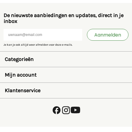
De nieuwste aanbiedingen en updates, direct in je
inbox
Aanmelden
Je kan je ook altijd weer afmelden voor deze e-mails.
Categorieën
Speelgoed en miniaturen
Bruder
Mijn account
SIKU
Rolly Toys
Inloggen
Britains
Wensenlijst
Klantenservice
Kids Globe
Wachtwoord herstellen
Jamara
Account aanmaken
FAQ
Overige
Betalen
Over ons
Privacybeleid
Verzending en retourneren
Algemene voorwaarden