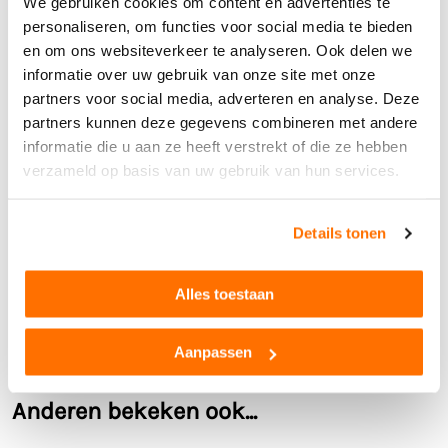
We gebruiken cookies om content en advertenties te
hoge kortingen.
personaliseren, om functies voor social media te bieden
Technische specificaties
Belastbaar tot 25 kg
en om ons websiteverkeer te analyseren. Ook delen we
80 x 41 x 38 cm
Garantie
2 Jaar
Weegt slechts 2,5 kg
informatie over uw gebruik van onze site met onze
Kunststof handvatten en band
Leeftijd
2,5+
partners voor social media, adverteren en analyse. Deze
Metalen bak
partners kunnen deze gegevens combineren met andere
Materiaal
Hoogwaardig metaal
*De kruiwagen dient nog in elkaar gezet te worden. Dit is een
informatie die u aan ze heeft verstrekt of die ze hebben
Kleur
Rood
gemakkelijk proces.
verzameld op basis van uw gebruik van hun services.
Buitenspeelgoed
Ja
Merk
Rolly Toys
Details tonen
Afmetingen LxBxH
80 cm x 38 cm x 41 c
Bekijk alle technische specificaties
m
Alles toestaan
Aanbevolen lengte kind
85 tot 130 cm
Product reviews
Gewicht
2 kg
Aanpassen
Anderen bekeken ook...