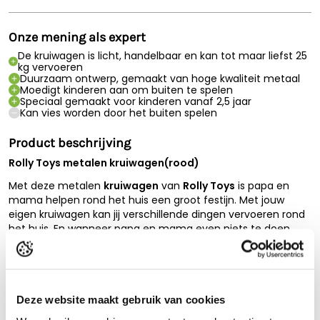
Onze mening als expert
De kruiwagen is licht, handelbaar en kan tot maar liefst 25
kg vervoeren
Duurzaam ontwerp, gemaakt van hoge kwaliteit metaal
Moedigt kinderen aan om buiten te spelen
Speciaal gemaakt voor kinderen vanaf 2,5 jaar
Kan vies worden door het buiten spelen
Product beschrijving
Rolly Toys metalen kruiwagen(rood)
Met deze metalen
kruiwagen
van
Rolly Toys
is papa en
mama helpen rond het huis een groot festijn. Met jouw
eigen kruiwagen kan jij verschillende dingen vervoeren rond
het huis. En wanneer papa en mama even niets te doen
hebben in de tuin, dan kan jij altijd nog zelf aan het 'werk'
gaan. Hoewel hij van metaal is, is hij erg licht en handelbaar
voor extra speelplezier.
Met deze kruiwagen wordt de beleving van het buiten
Deze website maakt gebruik van cookies
Lees de volledige beschrijving
spelen nooit meer hetzelfde! Koop hem nu en geniet van