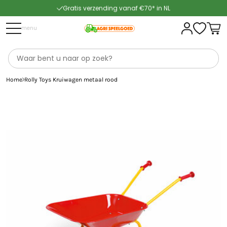
Gratis verzending vanaf €70* in NL
Snelle levering
menu
Home
Rolly Toys Kruiwagen metaal rood