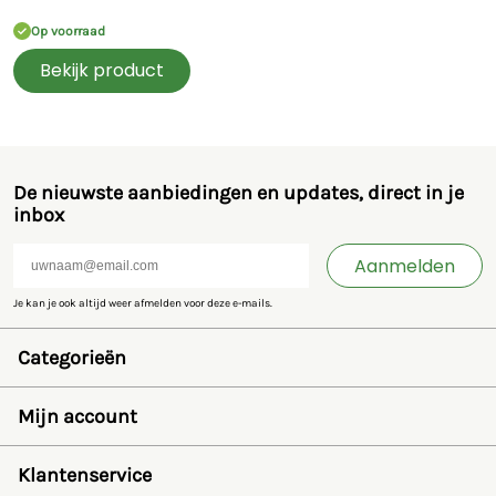
Op voorraad
Bekijk product
De nieuwste aanbiedingen en updates, direct in je
inbox
Aanmelden
Je kan je ook altijd weer afmelden voor deze e-mails.
Categorieën
Speelgoed en miniaturen
Bruder
Mijn account
SIKU
Rolly Toys
Inloggen
Britains
Wensenlijst
Klantenservice
Kids Globe
Wachtwoord herstellen