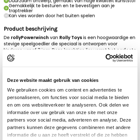
Duurzaam ontwerp, gemaakt van hoge kwaliteit kunststof
Gemakkelijk te besturen en te bevestigen aan je
traptrekker
Kan vies worden door het buiten spelen
Product beschrijving
De
rollyPowerwinch
van
Rolly Toys
is een hoogwaardige en
stevige speelgoedlier die speciaal is ontworpen voor
kinderen vanaf 3 jaar. Deze krachtige lier vormt het perfecte
accessoire voor Rolly Toys voertuigen en geeft jonge
avonturiers de mogelijkheid om hun spel naar een hoger
niveau te tillen.
Deze website maakt gebruik van cookies
Met zijn duurzame ontwerp is de rollyPowerwinch bestand
tegen intensief gebruik en gaat hij jarenlang mee. Een ideaal
We gebruiken cookies om content en advertenties te
accessoire voor kleine ontdekkers die niet bang zijn voor
personaliseren, om functies voor social media te bieden
actie!
Lees de volledige beschrijving
en om ons websiteverkeer te analyseren. Ook delen we
Leeftijd: +3 jaar
Sterke bevestigingsset
informatie over uw gebruik van onze site met onze
Product reviews
Volledig functionele en stabiele accessoires
partners voor social media, adverteren en analyse. Deze
Geschikt voor achter- of voorkoppeling
partners kunnen deze gegevens combineren met andere
De RollyPowerwinch is geschikt voor:
informatie die u aan ze heeft verstrekt of die ze hebben