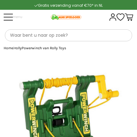
Gratis verzending vanaf €70* in NL
Snelle levering
menu
Home
rollyPowerwinch van Rolly Toys