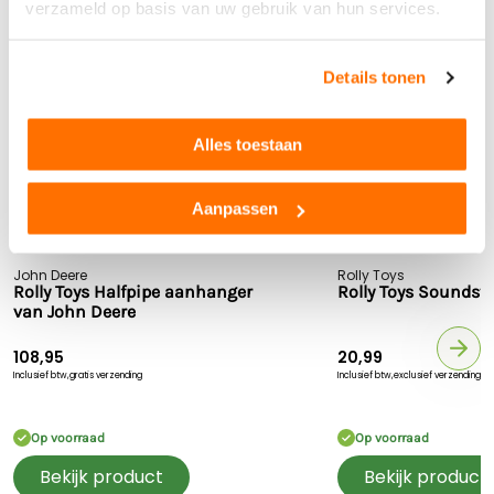
verzameld op basis van uw gebruik van hun services.
RollyJunior
Anderen bekeken ook...
Farmtrac
X‑Trac
Details tonen
RollyTruck (Unimog)
Alles toestaan
Aanpassen
John Deere
Rolly Toys
Rolly Toys Halfpipe aanhanger
Rolly Toys Soundst
van John Deere
108,95
20,99
Inclusief btw,
gratis verzending
Inclusief btw,
exclusief verzending
Op voorraad
Op voorraad
Bekijk product
Bekijk product