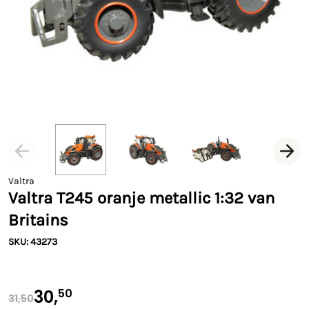
Valtra
Valtra T245 oranje metallic 1:32 van
Britains
SKU: 43273
30,
50
31,50