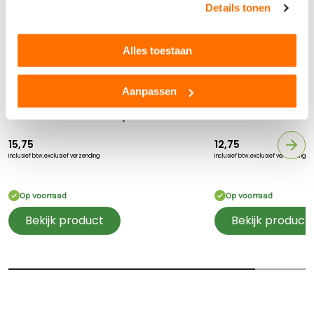
Met deze Valtra speelgoedtractor kunnen kinderen zich
Details tonen
helemaal inleven in het boerenleven. Van het bewerken van
denkbeeldige akkers tot het vervoeren van ladingen of
dieren – alles is mogelijk. Het stimuleert creativiteit, fantasie
Alles toestaan
én urenlang speelplezier.
Geschikt voor binnen en buiten spelen
Aanpassen
Voor kinderen en verzamelaars vanaf 3 jaar.
Ausa
John Deere
Bruder Ausa minidumper
John Deere Gator
15,75
12,75
Inclusief btw,
exclusief verzending
Inclusief btw,
exclusief verzending
Op voorraad
Op voorraad
Bekijk product
Bekijk product