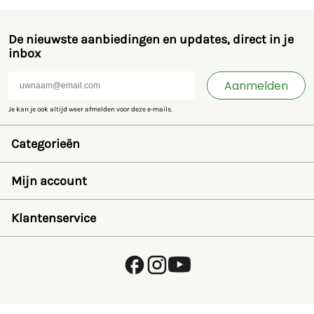
De nieuwste aanbiedingen en updates, direct in je
inbox
Aanmelden
Je kan je ook altijd weer afmelden voor deze e-mails.
Categorieën
Speelgoed en miniaturen
Bruder
Mijn account
SIKU
Rolly Toys
Inloggen
Britains
Wensenlijst
Klantenservice
Kids Globe
Wachtwoord herstellen
Jamara
Account aanmaken
FAQ
Overige
Betalen
Over ons
Privacybeleid
Verzending en retourneren
Algemene voorwaarden