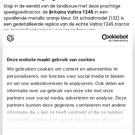
Stap in de wereld van de landbouw met deze prachtige
speelgoedtractor: de
Britains Valtra T245
in een
opvallende metallic oranje kleur. Dit schaalmodel (1:32) is
een gedetailleerde replica van de echte Valtra T245 tractor
en speciaal ontworpen voor jonge fans van
boerderijvoertuigen.
De tractor is gemaakt van hoogwaardige, duurzame
materialen en voelt stevig aan dankzij de metalen basis.
Authentieke details zoals het originele
Valtra-logo
, de
Deze website maakt gebruik van cookies
uitgewerkte cabine en karakteristieke kenmerken van de
Lees de volledige beschrijving
We gebruiken cookies om content en advertenties te
T245 brengen het model echt tot leven. De kleur – een
unieke metallic oranje – maakt deze tractor een echte
personaliseren, om functies voor social media te bieden
Product reviews
blikvanger in elke speelgoedcollectie.
en om ons websiteverkeer te analyseren. Ook delen we
informatie over uw gebruik van onze site met onze
Wat dit model extra leuk maakt? De voor- en
achterkoppelingen! Kinderen kunnen eenvoudig aanhangers
partners voor social media, adverteren en analyse. Deze
of accessoires bevestigen en zo eindeloos variëren in hun
partners kunnen deze gegevens combineren met andere
spel. De standaard 1:32 schaal sluit bovendien perfect aan bij
Anderen bekeken ook...
informatie die u aan ze heeft verstrekt of die ze hebben
andere merken zoals
Siku
en
Kids Globe
, waardoor je jouw
verzameld op basis van uw gebruik van hun services.
eigen boerderijwereld nog verder kunt uitbreiden met
stallen, loodsen of aanvullende voertuigen.