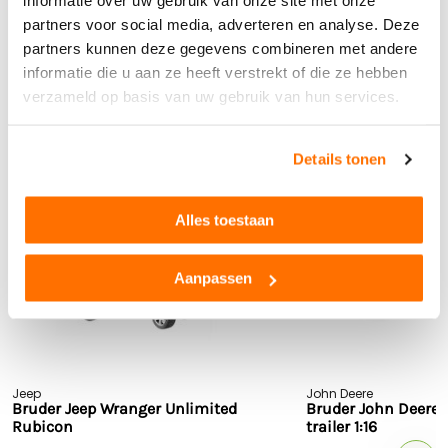
informatie over uw gebruik van onze site met onze
Buitenspeelgoed
Ja
partners voor social media, adverteren en analyse. Deze
Bekijk alle technische specificaties
Limited edition
Nee
partners kunnen deze gegevens combineren met andere
Product reviews
informatie die u aan ze heeft verstrekt of die ze hebben
verzameld op basis van uw gebruik van hun services.
Details tonen
Anderen bekeken ook...
Alles toestaan
Aanpassen
Jeep
John Deere
Bruder Jeep Wranger Unlimited
Bruder John Deere 
Rubicon
trailer 1:16