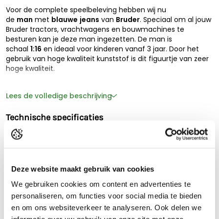
Voor de complete speelbeleving hebben wij nu
de
man
met
blauwe
jeans
van
Bruder
. Speciaal om al jouw
Bruder tractors, vrachtwagens en bouwmachines te
besturen kan je deze man ingezetten. De man is
schaal
1:16
en ideaal voor kinderen vanaf 3 jaar. Door het
gebruik van hoge kwaliteit kunststof is dit figuurtje van zeer
hoge kwaliteit.
Lees de volledige beschrijving
Technische specificaties
Garantie
2 Jaar
Schaalmodel
1:16
Leeftijd
3+
Deze website maakt gebruik van cookies
Materiaal
Hoogwaardig kunststo
We gebruiken cookies om content en advertenties te
f
personaliseren, om functies voor social media te bieden
Kleur
Bauw
en om ons websiteverkeer te analyseren. Ook delen we