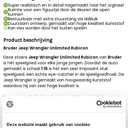
Super realistisch en in detail nagemaakt naar het orgineel
Ruimte voor een figuurtje door de deuren die open
kunnen
Bestuurbaar met extra stuurstang via dakluik
Duurzaam ontwerp, gemaakt van hoge kwaliteit kunststof
Kan vies worden door het buiten spelen
Product beschrijving
Bruder Jeep Wrangler Unlimited Rubicon
Deze stoere
Jeep Wrangler Unlimited Rubicon
van
Bruder
is hét speelgoed voor elke jonge jongen. Doordat de auto
gemaakt is schaal
1:16
is het een zeer imposant stuk
speelgoed, een echte eye-catcher in de speelgoedhoek. De
Jeep Wrangler is gemaakt van hoogwaardig kunststof
waardoor hij van zeer hoge kwaliteit is.
De auto is volledig functioneel met bijvoorbeeld openende
deuren, een werkend stuur en ook het dak kan eraf. Achter
Lees de volledige beschrijving
de auto is het mogelijk verschillende trailers van Bruder te
koppelen om zo nog meer plezier aan de auto te beleven.
Technische specificaties
Deze website maakt gebruik van cookies