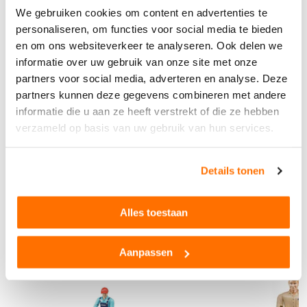
Garantie
3 Jaar
We gebruiken cookies om content en advertenties te
Schaalmodel
1:16
personaliseren, om functies voor social media te bieden
en om ons websiteverkeer te analyseren. Ook delen we
Leeftijd
3+
informatie over uw gebruik van onze site met onze
Materiaal
Hoogwaardig kunststo
partners voor social media, adverteren en analyse. Deze
f
partners kunnen deze gegevens combineren met andere
Kleur
Rood
informatie die u aan ze heeft verstrekt of die ze hebben
Buitenspeelgoed
Ja
verzameld op basis van uw gebruik van hun services.
Bekijk alle technische specificaties
Limited edition
Nee
Product reviews
Details tonen
Alles toestaan
Anderen bekeken ook...
Aanpassen