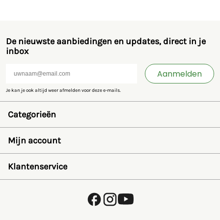
De nieuwste aanbiedingen en updates, direct in je
inbox
Aanmelden
Je kan je ook altijd weer afmelden voor deze e-mails.
Categorieën
Speelgoed en miniaturen
Bruder
Mijn account
SIKU
Rolly Toys
Inloggen
Britains
Wensenlijst
Klantenservice
Kids Globe
Wachtwoord herstellen
Jamara
Account aanmaken
FAQ
Overige
Betalen
Over ons
Privacybeleid
Verzending en retourneren