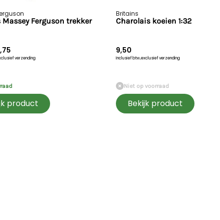
erguson
Britains
s Massey Ferguson trekker
Charolais koeien 1:32
,75
9,50
xclusief verzending
Inclusief btw,
exclusief verzending
rraad
Niet op voorraad
jk product
Bekijk product