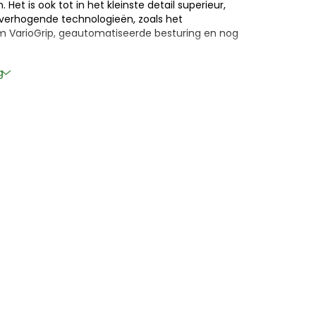
et is ook tot in het kleinste detail superieur,
ieverhogende technologieën, zoals het
 VarioGrip, geautomatiseerde besturing en nog
liteit en kleine onderdelen is deze modeltrekker
g
eelplezier.
er de 14 jaar i.v.m. kleine onderdelen*
 1:32.
l en kunststof.
ritains-modellen op schaal 1:32.