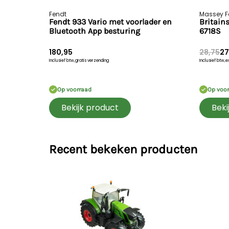
Fendt
Massey F
Fendt 933 Vario met voorlader en
Britain
Bluetooth App besturing
6718S
180,95
28,75
27
Inclusief btw,
gratis verzending
Inclusief btw,
e
Op voorraad
Op voo
Bekijk product
Beki
Recent bekeken producten