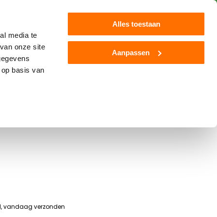
Klantenservice
Blog
Alles toestaan
al media te
van onze site
Aanpassen
 gegevens
Jamara
Overige
Nieuw
 op basis van
o trekker 1:32
ld, vandaag verzonden