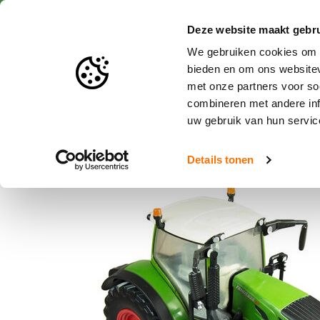
Snelle levering
Deze website maakt gebru
We gebruiken cookies om c
bieden en om ons websitev
met onze partners voor so
Speelgoed en miniaturen
combineren met andere inf
uw gebruik van hun servic
Home
Fendt 828 Vario trekker 1:32
Details tonen