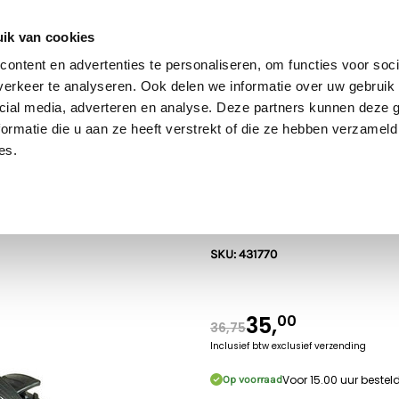
60 dagen retour
Goede kwaliteit
Gratis verzending vanaf €70* in NL
ik van cookies
ontent en advertenties te personaliseren, om functies voor soci
erkeer te analyseren. Ook delen we informatie over uw gebruik 
cial media, adverteren en analyse. Deze partners kunnen deze
Bruder
SIKU
Rolly Toys
Britains
Kids Globe
ormatie die u aan ze heeft verstrekt of die ze hebben verzameld
es.
Fendt
Fendt 828 Vari
SKU: 431770
35,
00
36,75
Inclusief btw
exclusief verzending
Voor 15.00 uur beste
Op voorraad