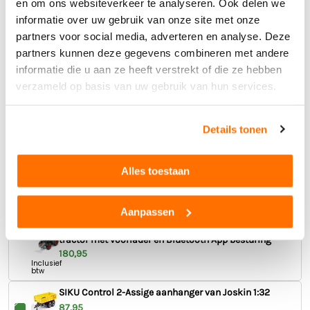
en om ons websiteverkeer te analyseren. Ook delen we
tractor met voorlader en Bluetooth App besturing
informatie over uw gebruik van onze site met onze
180,95
Inclusief
partners voor social media, adverteren en analyse. Deze
btw
partners kunnen deze gegevens combineren met andere
SIKU Control 2-Assige kieper van Fortuna 1:32
informatie die u aan ze heeft verstrekt of die ze hebben
87,95
verzameld op basis van uw gebruik van hun services.
Inclusief
btw
268,90
Details tonen
Inclusief btw
gratis verzending
Toevoegen
Alles toestaan
Aanpassen
Siku Control op afstand bestuurbare Fendt 933 Vario
tractor met voorlader en Bluetooth App besturing
180,95
Inclusief
btw
SIKU Control 2-Assige aanhanger van Joskin 1:32
87,95