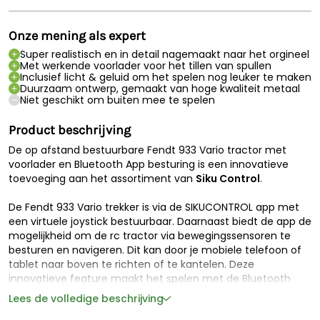
Onze mening als expert
Super realistisch en in detail nagemaakt naar het orgineel
Met werkende voorlader voor het tillen van spullen
Inclusief licht & geluid om het spelen nog leuker te maken
Duurzaam ontwerp, gemaakt van hoge kwaliteit metaal
Niet geschikt om buiten mee te spelen
Product beschrijving
De op afstand bestuurbare Fendt 933 Vario tractor met
voorlader en Bluetooth App besturing is een innovatieve
toevoeging aan het assortiment van
Siku Control
.
De Fendt 933 Vario trekker is via de SIKUCONTROL app met
een virtuele joystick bestuurbaar. Daarnaast biedt de app de
mogelijkheid om de rc tractor via bewegingssensoren te
besturen en navigeren. Dit kan door je mobiele telefoon of
tablet naar boven te richten of te kantelen. Deze
innovatieve feature maakt het spelen met de Bluetooth
Siku tractoren nog veelzijdiger!
Lees de volledige beschrijving
Daarnaast zijn de voor- en achterlichten en verlichting