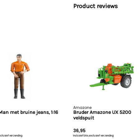
Product reviews
- Gemaakt van hoogwaardig k
- Te combineren met alle aa
- Verwijderbare wielen
- Inclusief monteur
- Inclusief krik
- Inclusief gereedschap
Benieuwd hoe het product er 
productvideo!
Amazone
Man met bruine jeans, 1:16
Bruder Amazone UX 5200
veldspuit
36,95
xclusief verzending
Inclusief btw,
exclusief verzending