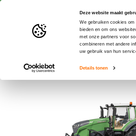
Snelle levering
Deze website maakt gebru
We gebruiken cookies om c
bieden en om ons websitev
met onze partners voor so
Speelgoed en miniaturen
combineren met andere inf
uw gebruik van hun servic
Home
Bruder Fendt 1050 Vario met monteur en accessoires schaa
Details tonen