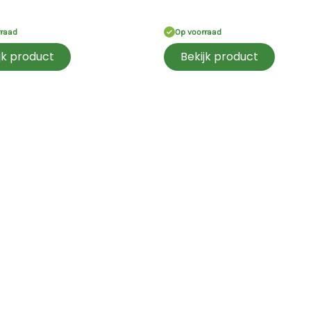
rraad
Op voorraad
jk product
Bekijk product