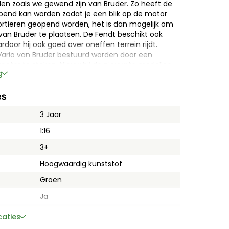
den zoals we gewend zijn van Bruder. Zo heeft de
pend kan worden zodat je een blik op de motor
rtieren geopend worden, het is dan mogelijk om
n van Bruder te plaatsen. De Fendt beschikt ook
rdoor hij ook goed over oneffen terrein rijdt.
Vario van Bruder bestuurd worden door een
ractor te steken. Nieuw bij de nieuwste modellen
g
n de verwijderbare wielen. Met een speciale sleutel
an de tractor te halen. In deze set wordt een
k en gereedschap om de gehele speelbeleving af
es
egeleverde krik de tractor optillen zodat je
3 Jaar
deren met de monteur en zijn gereedschap. Als
jou nog niet genoeg is, dan kan je de tractor
1:16
aanhangers en accessoires van Bruder. Kortom,
 en accessoires haal jij een zeer volledige
3+
 uitbreidingsmogelijkheden!
Hoogwaardig kunststof
Groen
Ja
 Vario inclusief monteur en accesoires
van
Nee
caties
 jaar