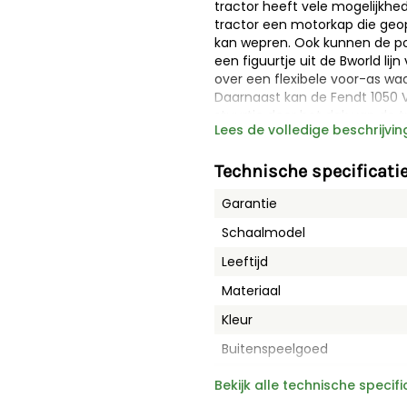
tractor heeft vele mogelijkhe
tractor een motorkap die geo
kan wepren. Ook kunnen de po
een figuurtje uit de Bworld lij
over een flexibele voor-as waa
Daarnaast kan de Fendt 1050 
stuurtje door het dak van de t
Lees de volledige beschrijvin
van 2016, zoals deze Fendt, zij
is het mogelijk om de wielen v
monteur meegeleverd met kri
Technische specificati
te maken. Je kan de met de me
Garantie
eenvoudig het wiel kan verwij
hiermee de speelbeleving voor 
Schaalmodel
uitbreiden met verschillende 
met de Fendt 1050 met monteur
Leeftijd
speelervaring in huis met vele
Materiaal
Combi
E
Kleur
Buitenspeelgoed
Kenmerken van de
Fendt 1050
Bruder
:
Limited edition
Bekijk alle technische specifi
- Geschikt voor kinderen van 3
- Schaal 1:16