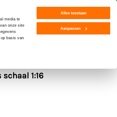
Klantenservice
Blog
Alles toestaan
al media te
van onze site
Aanpassen
 gegevens
Jamara
Overige
Nieuw
 op basis van
1050 Vario met monteur
 schaal 1:16