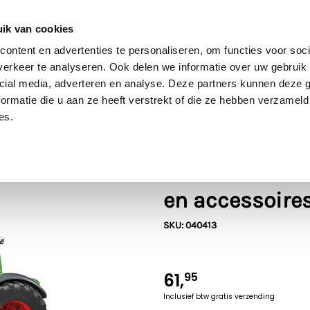
60 dagen retour
Goede kwaliteit
Gratis verzending vanaf €70* in NL
ik van cookies
ontent en advertenties te personaliseren, om functies voor soci
erkeer te analyseren. Ook delen we informatie over uw gebruik 
cial media, adverteren en analyse. Deze partners kunnen deze
Bruder
SIKU
Rolly Toys
Britains
Kids Globe
ormatie die u aan ze heeft verstrekt of die ze hebben verzameld
es.
l 1:16
Fendt
Bruder Fendt 
en accessoires
SKU: 040413
61,
95
Inclusief btw
gratis verzending