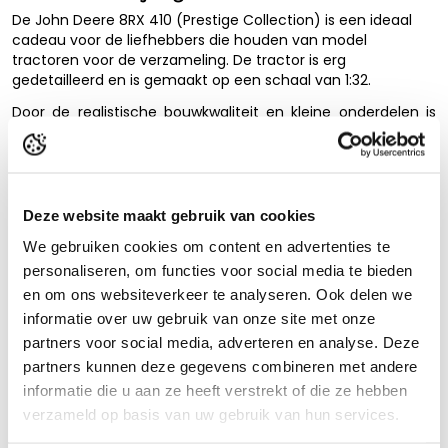
De John Deere 8RX 410 (Prestige Collection) is een ideaal
cadeau voor de liefhebbers die houden van model
tractoren voor de verzameling. De tractor is erg
gedetailleerd en is gemaakt op een schaal van 1:32.
Door de realistische bouwkwaliteit en kleine onderdelen is
deze modeltrekker niet geschikt voor intensief speelplezier.
Niet geschikt voor kinderen onder de 14 jaar i.v.m. kleine
onderdelen*
Specificaties:
Deze website maakt gebruik van cookies
Lees de volledige beschrijving
We gebruiken cookies om content en advertenties te
Kleur: groen
Schaal: 1:32
Product reviews
personaliseren, om functies voor social media te bieden
Leeftijd vanaf 14 jaar
en om ons websiteverkeer te analyseren. Ook delen we
informatie over uw gebruik van onze site met onze
partners voor social media, adverteren en analyse. Deze
partners kunnen deze gegevens combineren met andere
Anderen bekeken ook...
informatie die u aan ze heeft verstrekt of die ze hebben
verzameld op basis van uw gebruik van hun services.