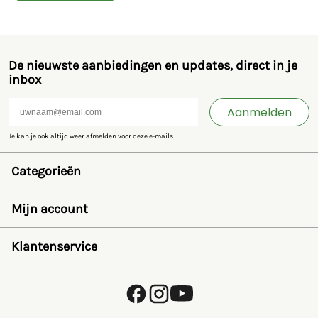
De nieuwste aanbiedingen en updates, direct in je
inbox
Aanmelden
Je kan je ook altijd weer afmelden voor deze e-mails.
Categorieën
Speelgoed en miniaturen
Bruder
Mijn account
SIKU
Rolly Toys
Inloggen
Britains
Wensenlijst
Klantenservice
Kids Globe
Wachtwoord herstellen
Jamara
Account aanmaken
FAQ
Overige
Betalen
Over ons
Privacybeleid
Verzending en retourneren