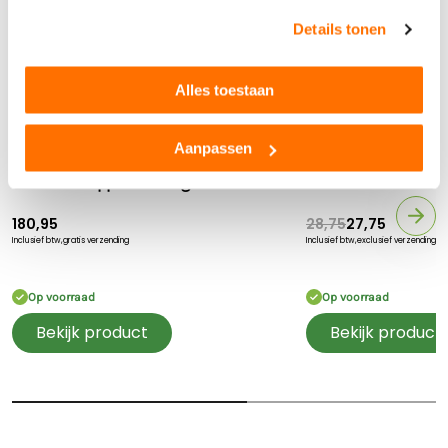
Details tonen
Alles toestaan
Aanpassen
Fendt
Massey Ferguson
Fendt 933 Vario met voorlader en
Britains Massey Fe
Bluetooth App besturing
6718S
180,95
28,75
27,75
Inclusief btw,
gratis verzending
Inclusief btw,
exclusief verzending
Op voorraad
Op voorraad
Bekijk product
Bekijk product