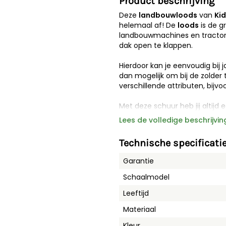
Product beschrijving
Deze
landbouwloods
van
Ki
helemaal af! De
loods
is de g
landbouwmachines en tractor
dak open te klappen.
Hierdoor kan je eenvoudig bij
dan mogelijk om bij de zolder
verschillende attributen, bijvo
Met deze schuur heb jij altijd
landbouwloods van Kids Globe i
Lees de volledige beschrijvin
hout dat gebruikt is.
Houd er rekening mee dat dez
Technische specificati
voertuigen en accessoires.
Garantie
Waarschuwing: Let op! Niet ge
kleine onderdelen kunnen word
Schaalmodel
Leeftijd
Materiaal
Kleur