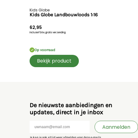
Kids Globe
Kids Globe Landbouwloods 1:16
62,95
Inclusief btw,
gratis verzending
Op voorraad
Bekijk product
De nieuwste aanbiedingen en
updates, direct in je inbox
Aanmelden
Je kan je ook altijd weer afmelden voor deze e-mails.