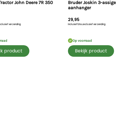
Tractor John Deere 7R 350
Bruder Joskin 3-assige
aanhanger
29,95
xclusief verzending
Inclusief btw,
exclusief verzending
rraad
Op voorraad
jk product
Bekijk product