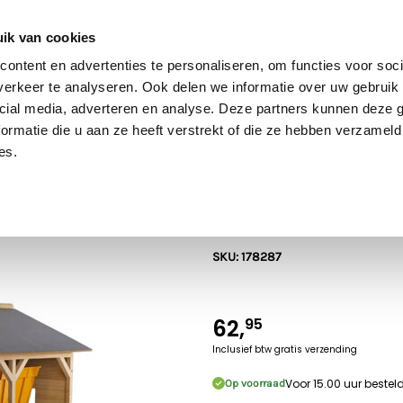
60 dagen retour
Goede kwaliteit
Gratis verzending vanaf €70* in NL
ik van cookies
ontent en advertenties te personaliseren, om functies voor soci
erkeer te analyseren. Ook delen we informatie over uw gebruik 
cial media, adverteren en analyse. Deze partners kunnen deze
Bruder
SIKU
Rolly Toys
Britains
Kids Globe
ormatie die u aan ze heeft verstrekt of die ze hebben verzameld
es.
Kids Globe
Kids Globe La
SKU: 178287
62,
95
Inclusief btw
gratis verzending
Voor 15.00 uur beste
Op voorraad