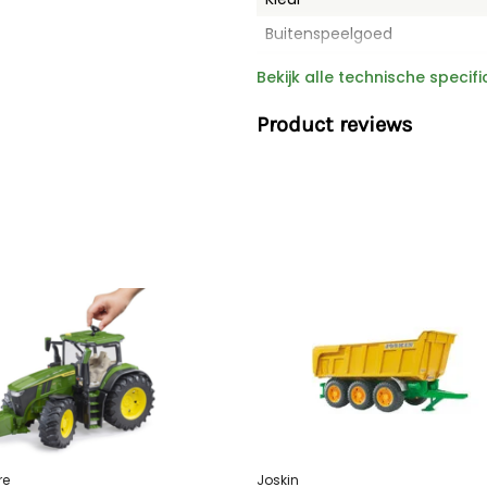
Buitenspeelgoed
Merk
Bekijk alle technische specifi
Afmetingen LxBxH
Product reviews
Gewicht
re
Joskin