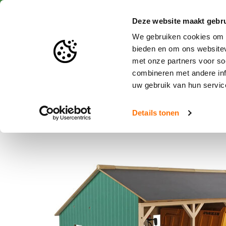
Snelle levering
Deze website maakt gebru
We gebruiken cookies om c
bieden en om ons websitev
met onze partners voor so
Speelgoed en miniaturen
combineren met andere inf
uw gebruik van hun servic
Home
Kids Globe Landbouwloods 1:16
Details tonen