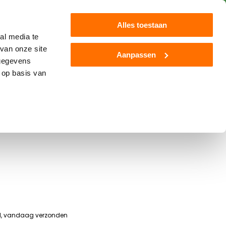
Klantenservice
Blog
Alles toestaan
al media te
van onze site
Aanpassen
 gegevens
Jamara
Overige
Nieuw
 op basis van
ndbouwloods 1:16
ld, vandaag verzonden