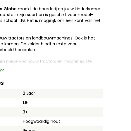
ds
Globe
maakt de boerderij op jouw kinderkamer
rootste in zijn soort en is geschikt voor model-
s schaal
1:16
. Het is mogelijk om één kant van het
 jouw tractors en landbouwmachines. Ook is het
 te komen. De zolder biedt ruimte voor
orbeeld hooibalen.
 een plekje voor jouw tractors en machines. De
s van zeer hoge kwaliteit door het zware kwaliteit
g
e tractor schuur wordt geleverd zonder
es
2 Jaar
schikt voor kinderen jonger dan 3 jaar, omdat
en ingeslikt.
1:16
3+
Hoogwaardig hout
Groen