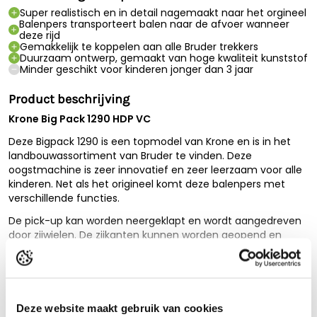
Super realistisch en in detail nagemaakt naar het orgineel
Balenpers transporteert balen naar de afvoer wanneer
deze rijd
Gemakkelijk te koppelen aan alle Bruder trekkers
Duurzaam ontwerp, gemaakt van hoge kwaliteit kunststof
Minder geschikt voor kinderen jonger dan 3 jaar
Product beschrijving
Krone Big Pack 1290 HDP VC
Deze Bigpack 1290 is een topmodel van Krone en is in het
landbouwassortiment van Bruder te vinden. Deze
oogstmachine is zeer innovatief en zeer leerzaam voor alle
kinderen. Net als het origineel komt deze balenpers met
verschillende functies.
De pick-up kan worden neergeklapt en wordt aangedreven
door zijwielen. De zijkanten kunnen worden geopend en
geven toegang tot de zeer gedetailleerde binnenkant. In de
middelste klep is er plek voor twee grote balen en de
Lees de volledige beschrijving
balenpers transporteert ze automatisch naar de afvoer
wanneer de pick-up actief is.
Technische specificaties
Deze website maakt gebruik van cookies
Kortom zijn er genoeg functies die resulteren in eindeloos