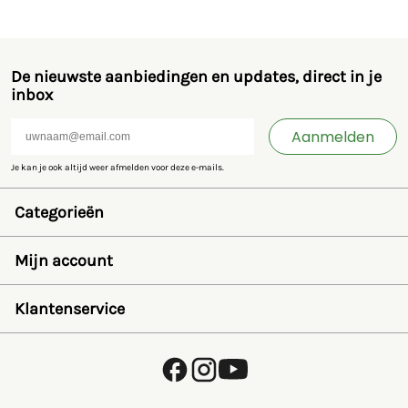
De nieuwste aanbiedingen en updates, direct in je
inbox
Aanmelden
Je kan je ook altijd weer afmelden voor deze e-mails.
Categorieën
Speelgoed en miniaturen
Bruder
Mijn account
SIKU
Rolly Toys
Inloggen
Britains
Wensenlijst
Klantenservice
Kids Globe
Wachtwoord herstellen
Jamara
Account aanmaken
FAQ
Overige
Betalen
Over ons
Privacybeleid
Verzending en retourneren