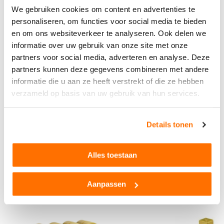
Garantie
2 Jaar
speelplezier. Wacht dus niet langer en haal dit product
We gebruiken cookies om content en advertenties te
binnen om ieder kind blij te maken!
Schaalmodel
1:16
personaliseren, om functies voor social media te bieden
en om ons websiteverkeer te analyseren. Ook delen we
Leeftijd
3+
informatie over uw gebruik van onze site met onze
Materiaal
Hoogwaardig kunststo
partners voor social media, adverteren en analyse. Deze
f
partners kunnen deze gegevens combineren met andere
Kleur
Groen
informatie die u aan ze heeft verstrekt of die ze hebben
Buitenspeelgoed
Ja
verzameld op basis van uw gebruik van hun services.
Bekijk alle technische specificaties
Merk
Krone
Afmetingen LxBxH
60,5 cm × 18,5 cm × 2
Product reviews
Details tonen
1,0 cm
Alles toestaan
Anderen bekeken ook...
Aanpassen